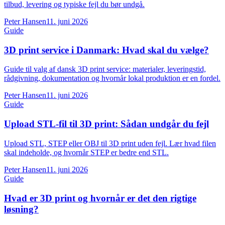
tilbud, levering og typiske fejl du bør undgå.
Peter Hansen
11. juni 2026
Guide
3D print service i Danmark: Hvad skal du vælge?
Guide til valg af dansk 3D print service: materialer, leveringstid,
rådgivning, dokumentation og hvornår lokal produktion er en fordel.
Peter Hansen
11. juni 2026
Guide
Upload STL-fil til 3D print: Sådan undgår du fejl
Upload STL, STEP eller OBJ til 3D print uden fejl. Lær hvad filen
skal indeholde, og hvornår STEP er bedre end STL.
Peter Hansen
11. juni 2026
Guide
Hvad er 3D print og hvornår er det den rigtige
løsning?