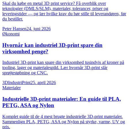
Skal du købe en metal 3D print service? Få overblik over
teknologier (DMLS/SLM), materialer, tolerancer, priser og
leveringstider — og lær hvilke krav du bør stille til leverandøren, før
du bestiller.
Peter Hansen
24. juni 2026
Økonomi
Hvornår kan industriel 3D-print spare din
virksomhed penge?
Industriel 3D-print kan spare din virksomhed tusindvis af kroner på
tooling, lager og materialespild. Lær hvornår 3D-print slår
sprøjtestøbning og CNC.
3DIndustriPrint
25. april 2026
Materialer
Industrielle 3D-print materialer: En guide til PLA,
PETG, ASA og Nylon
Komplet guide til de 4 mest brugte industrielle 3D-print materialer.
Sammenlign PLA, PETG, ASA og Nylon på styrke, varme, UV og
pris.