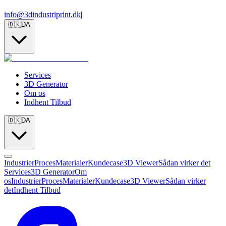
info@3dindustriprint.dk
|
🇩🇰
DA
Services
3D Generator
Om os
Indhent Tilbud
🇩🇰
DA
Industrier
Proces
Materialer
Kundecase
3D Viewer
Sådan virker det
Services
3D Generator
Om
os
Industrier
Proces
Materialer
Kundecase
3D Viewer
Sådan virker
det
Indhent Tilbud