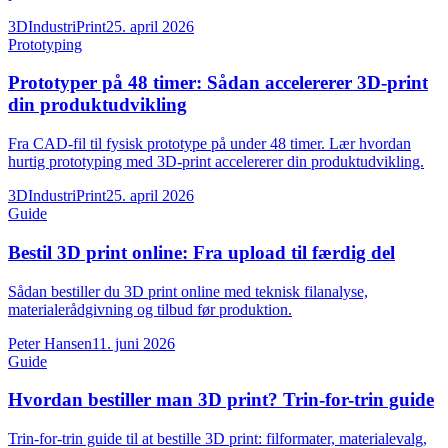
3DIndustriPrint
25. april 2026
Prototyping
Prototyper på 48 timer: Sådan accelererer 3D-print
din produktudvikling
Fra CAD-fil til fysisk prototype på under 48 timer. Lær hvordan
hurtig prototyping med 3D-print accelererer din produktudvikling.
3DIndustriPrint
25. april 2026
Guide
Bestil 3D print online: Fra upload til færdig del
Sådan bestiller du 3D print online med teknisk filanalyse,
materialerådgivning og tilbud før produktion.
Peter Hansen
11. juni 2026
Guide
Hvordan bestiller man 3D print? Trin-for-trin guide
Trin-for-trin guide til at bestille 3D print: filformater, materialevalg,