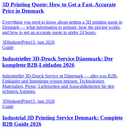
3D Printing Quote: How to Get a Fast, Accurate
Price in Denmark
Everything you need to know about getting a 3D printing quote in
Denmark — what information to prepare, how the pricing works,
and how to get an accurate quote in under 24 hours.
3DIndustriPrint
15. juni 2026
Guide
Industrieller 3D-Druck Service Dänemark: Der
komplette B2B-Leitfaden 2026
Industrieller 3D-Druck Service in Dänemark — alles was B2B-
Einkäufer und Ingenieure wissen müssen: Technologien,
Materialien, Preise, Lieferzeiten und Auswahlkriterien für den
richtigen Anbieter.
3DIndustriPrint
15. juni 2026
Guide
Industrial 3D Printing Service Denmark: Complete
B2B Guide 2026