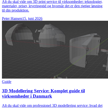
Alt du skal vide om 3D print service til virksomheder: teknologier,
materialer, priser, leveringstid og hvornår det er den rigtige løsning
til din produktion.
Peter Hansen
15. juni 2026
Guide
3D Modellering Service: Komplet guide til
virksomheder i Danmark
Alt du skal vide om professionel 3D modellering service: hvad det