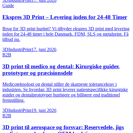
3DIndustriPrint
17. juni 2026
Guide
Ekspres 3D Print – Levering inden for 24-48 Timer
Brug for 3D print hurtigt? Vi tilbyder ekspres 3D print med levering
inden for 24-48 timer i hele Danmark. FDM, SLS og metalprint. Få
tilbud nu.
3DIndustriPrint
17. juni 2026
B2B
3D print til medico og dental: Kirurgiske guider,
prototyper og præcisionsdele
Medicoteknologi og dental stiller de skarpeste tolerancekrav i
industrien. Se hvordan 3D print leverer patientspecifikke kirurgiske
guider og dentalprototyper hurtigere og billigere end traditionel
fremstilling.
3DIndustriPrint
19. juni 2026
B2B
3D print til aerospace og forsvar: Reservedele, jigs