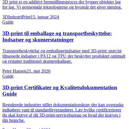
3D print er en additivt fremstillingsproces der bygger objekter lag
for lag. Vi gennemgår teknologierne og hvornår det giver mening.
3DIndustriPrint
15. januar 2024
Guide
3D-print til emballage og transportbeskyttelse:
Indsatser og skumerstatninger
Transportbeskyttelse og emballageindsatser med 3D-print: præcist
tilpassede indsatser i PA12 og TPU der beskytter produktet optimalt
og erstatter traditionel skumemballage.
Peter Hansen
21. maj 2026
Guide
3D-print Certifikater og Kvalitetsdokumentation
Guide
Regulerede industrier stiller dokumentationskrav der kan overraske
indkøbere vant til standardleverandører. Lær hvilke certificeringer
du skal kræve af dit 3D-print-servicebureau og hvad der kræves i
din branche.