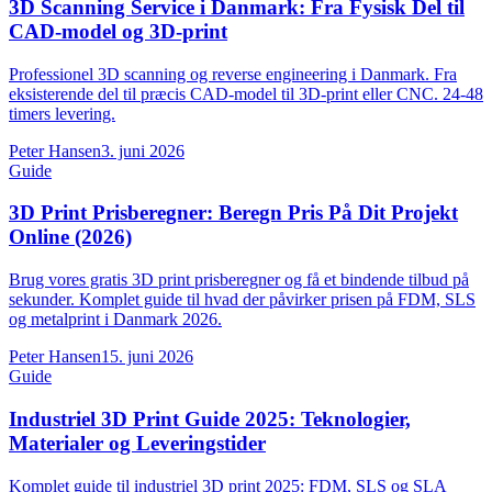
3D Scanning Service i Danmark: Fra Fysisk Del til
CAD-model og 3D-print
Professionel 3D scanning og reverse engineering i Danmark. Fra
eksisterende del til præcis CAD-model til 3D-print eller CNC. 24-48
timers levering.
Peter Hansen
3. juni 2026
Guide
3D Print Prisberegner: Beregn Pris På Dit Projekt
Online (2026)
Brug vores gratis 3D print prisberegner og få et bindende tilbud på
sekunder. Komplet guide til hvad der påvirker prisen på FDM, SLS
og metalprint i Danmark 2026.
Peter Hansen
15. juni 2026
Guide
Industriel 3D Print Guide 2025: Teknologier,
Materialer og Leveringstider
Komplet guide til industriel 3D print 2025: FDM, SLS og SLA