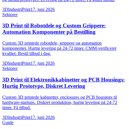
3DIndustriPrint
17. juni 2026
Sektorer
3D Print til Robotdele og Custom Grippere:
Automation Komponenter på Bestilling
Custom 3D printede robotdele, grippere og automation
komponenter. Hurtig levering på 24-72 timer. CMM-verificeret
kvalitet. Bestil tilbud i dag.
3DIndustriPrint
17. juni 2026
Sektorer
3D Print til Elektronikkabinetter og PCB Housings:
Hurtig Prototype, Diskret Levering
Custom 3D printede kabinetter, enclosures og PCB housings til
hardware-startups. Diskret produktion, hurtig levering på 24-72
timer. Få tilbud.
3DIndustriPrint
17. juni 2026
Guide