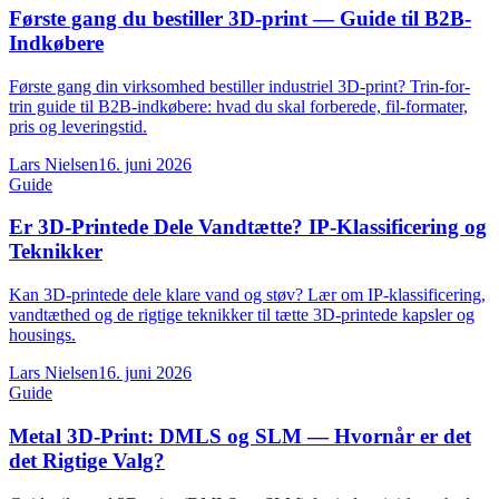
Første gang du bestiller 3D-print — Guide til B2B-
Indkøbere
Første gang din virksomhed bestiller industriel 3D-print? Trin-for-
trin guide til B2B-indkøbere: hvad du skal forberede, fil-formater,
pris og leveringstid.
Lars Nielsen
16. juni 2026
Guide
Er 3D-Printede Dele Vandtætte? IP-Klassificering og
Teknikker
Kan 3D-printede dele klare vand og støv? Lær om IP-klassificering,
vandtæthed og de rigtige teknikker til tætte 3D-printede kapsler og
housings.
Lars Nielsen
16. juni 2026
Guide
Metal 3D-Print: DMLS og SLM — Hvornår er det
det Rigtige Valg?