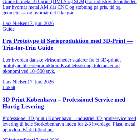
Guide til metal 3D-print (DMLS og SLM) for industrivirksomheder.
Lær hvornår metal AM slår CNC og støbning på pris, tid og
geometri — og hvornår det ikke gør.
Lars Nielsen
17. juni 2026
Guide
Fra Prototype til Serieproduktion med 3D-Print —
Trin-for-Trin Guide
Lær hvordan danske virksomheder skalerer fra ét 3D-printet
prototype til serieproduktion. Kvalitetssikring, tolerancer og
økonomi ved 10–500 styk.
Lars Nielsen
17. juni 2026
Lokalt
3D Print København – Professionel Service med
Hurtig Levering
Professionel 3D print i København – industriel 3D-printservice med
levering til hele Storkøbenhavn inden for 2-3 hverdage. Plast, metal
og nylon. Få dit tilbud nu.