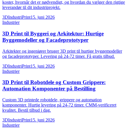
koster, hvornår det er nødvendigt, og hvordan du vælger den rigtige
leverandør til dit industriprojekt.
3DIndustriPrint
15. juni 2026
Industrier
3D Print til Byggeri og Arkitektur: Hurtige
Byggemodeller og Facadeprototyper
Arkitekter og ingeniører bruger 3D print til hurtige byggemodeller
og facadeprototyper. Levering på 24-72 timer. Få gratis tilbud.
3DIndustriPrint
15. juni 2026
Industrier
3D Print til Robotdele og Custom Grippere:
Automation Komponenter på Bestilling
Custom 3D printede robotdele, grippere og automation
komponenter. Hurtig levering på 24-72 timer. CMM-verificeret
kvalitet. Bestil tilbud i dag.
3DIndustriPrint
15. juni 2026
Industrier