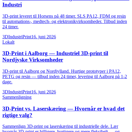
Industri
3D-print leveret til Horsens på 48 timer. SLS PA12, FDM og resin
til automations-, medtech- og elektronikvirksomheder. Tilbud inden
24 timer.
3DIndustriPrint
16. juni 2026
Lokalt
3D-Print i Aalborg — Industriel 3D-print til
Nordjyske Virksomheder
3D-print til Aalborg og Nordjylland. Hurtige prototyper i PA12,
PETG og resin — tilbud inden 24 timer, levering til Aalborg på 1-2
dage.
3DIndustriPrint
16. juni 2026
Sammenligning
3D-Print vs. Laserskæring — Hvornår er hvad det
rigtige valg?
Sammenlign 3D-print og laserskæring til industrielle dele. Lær
hvornår 3D-print er billigere, hurtigere og mere fleksibelt — og