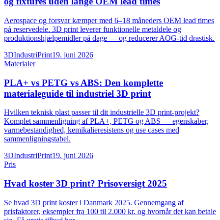
og fixtures uden lange OEM lead times
Aerospace og forsvar kæmper med 6–18 måneders OEM lead times
på reservedele. 3D print leverer funktionelle metaldele og
produktionshjælpemidler på dage — og reducerer AOG-tid drastisk.
3DIndustriPrint
19. juni 2026
Materialer
PLA+ vs PETG vs ABS: Den komplette
materialeguide til industriel 3D print
Hvilken teknisk plast passer til dit industrielle 3D print-projekt?
Komplet sammenligning af PLA+, PETG og ABS — egenskaber,
varmebestandighed, kemikalieresistens og use cases med
sammenligningstabel.
3DIndustriPrint
19. juni 2026
Pris
Hvad koster 3D print? Prisoversigt 2025
Se hvad 3D print koster i Danmark 2025. Gennemgang af
prisfaktorer, eksempler fra 100 til 2.000 kr. og hvornår det kan betale