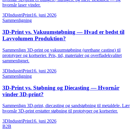
hvornår laser vinder.
3DIndustriPrint
16. juni 2026
Sammenligning
3D-Print vs. Vakuumstøbning — Hvad er bedst til
Lavvolumen Produktion?
Sammenlign 3D-print og vakuumstøbning (urethane casting) til
prototyper og kortserier. Pris, tid, materialer og overfladekvalitet
sammenlignet.
3DIndustriPrint
16. juni 2026
Sammenligning
3D-Print vs. Støbning og Diecasting — Hvornår
vinder 3D-print?
Sammenlign 3D-print, diecasting og sandstøbning til metaldele. Lær
hvornår 3D-print erstatter støbning til prototyper og kortserier.
3DIndustriPrint
16. juni 2026
B2B