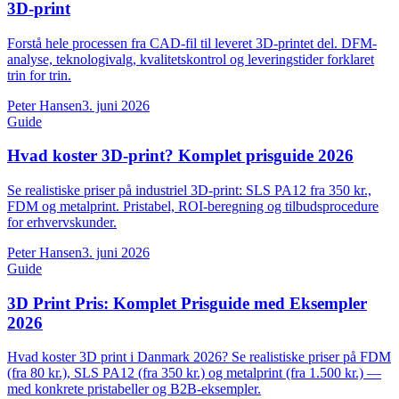
3D-print
Forstå hele processen fra CAD-fil til leveret 3D-printet del. DFM-
analyse, teknologivalg, kvalitetskontrol og leveringstider forklaret
trin for trin.
Peter Hansen
3. juni 2026
Guide
Hvad koster 3D-print? Komplet prisguide 2026
Se realistiske priser på industriel 3D-print: SLS PA12 fra 350 kr.,
FDM og metalprint. Pristabel, ROI-beregning og tilbudsprocedure
for erhvervskunder.
Peter Hansen
3. juni 2026
Guide
3D Print Pris: Komplet Prisguide med Eksempler
2026
Hvad koster 3D print i Danmark 2026? Se realistiske priser på FDM
(fra 80 kr.), SLS PA12 (fra 350 kr.) og metalprint (fra 1.500 kr.) —
med konkrete pristabeller og B2B-eksempler.