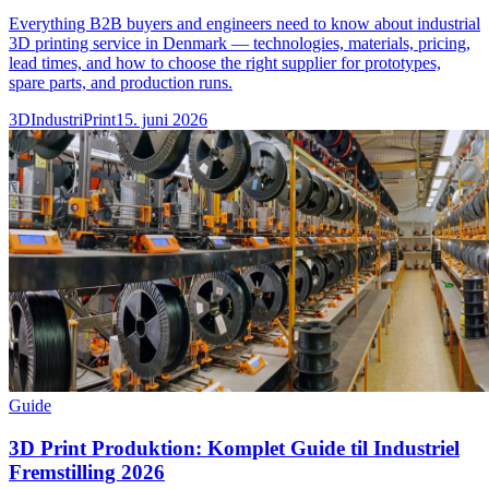
Everything B2B buyers and engineers need to know about industrial
3D printing service in Denmark — technologies, materials, pricing,
lead times, and how to choose the right supplier for prototypes,
spare parts, and production runs.
3DIndustriPrint
15. juni 2026
Guide
3D Print Produktion: Komplet Guide til Industriel
Fremstilling 2026