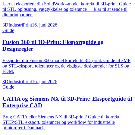
Lær at eksportere din SolidWorks-model korrekt til 3D-print. Guide
til STL-opløsning, vægtykkelse og tolerance — klar til at sende til
din printpartner.
3DIndustriPrint
16. juni 2026
Guide
Fusion 360 til 3D-Print: Eksportguide og
Designregler
Eksporter din Fusion 360-model korrekt til 3D-print. Guide til 3MF
og STL-eksport, tolerancer og de vigtigste designregler for SLS og
FDM.
3DIndustriPrint
16. juni 2026
Guide
CATIA og Siemens NX til 3D-Print: Eksportguide til
Enterprise CAD
Brug CATIA eller Siemens NX til 3D-print? Guide til korrekt
STEP/STL-eksport, tolerancer og workflow for industrielle
printordrer i Danmark.