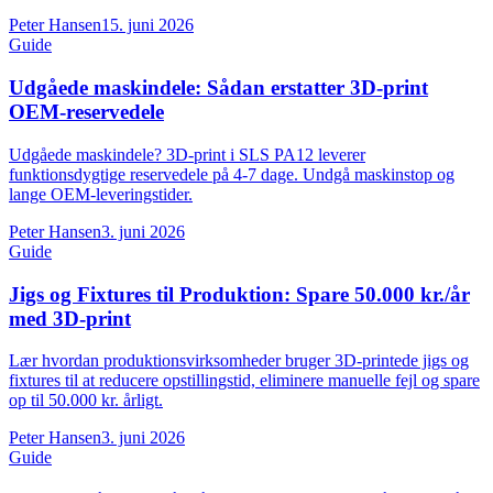
Peter Hansen
15. juni 2026
Guide
Udgåede maskindele: Sådan erstatter 3D-print
OEM-reservedele
Udgåede maskindele? 3D-print i SLS PA12 leverer
funktionsdygtige reservedele på 4-7 dage. Undgå maskinstop og
lange OEM-leveringstider.
Peter Hansen
3. juni 2026
Guide
Jigs og Fixtures til Produktion: Spare 50.000 kr./år
med 3D-print
Lær hvordan produktionsvirksomheder bruger 3D-printede jigs og
fixtures til at reducere opstillingstid, eliminere manuelle fejl og spare
op til 50.000 kr. årligt.
Peter Hansen
3. juni 2026
Guide