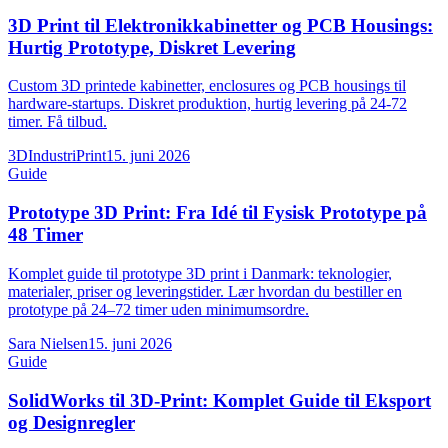
3D Print til Elektronikkabinetter og PCB Housings:
Hurtig Prototype, Diskret Levering
Custom 3D printede kabinetter, enclosures og PCB housings til
hardware-startups. Diskret produktion, hurtig levering på 24-72
timer. Få tilbud.
3DIndustriPrint
15. juni 2026
Guide
Prototype 3D Print: Fra Idé til Fysisk Prototype på
48 Timer
Komplet guide til prototype 3D print i Danmark: teknologier,
materialer, priser og leveringstider. Lær hvordan du bestiller en
prototype på 24–72 timer uden minimumsordre.
Sara Nielsen
15. juni 2026
Guide
SolidWorks til 3D-Print: Komplet Guide til Eksport
og Designregler