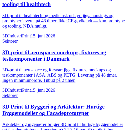
tooling til healthtech
3D-print til healthtech og medicinsk udstyr: jigs, housings og
prototyper leveret på 48 timer. Ikke CE-godkendt — kun prototype
og tooling. NDA muligt.
3DIndustriPrint
15. juni 2026
Sektorer
3D-print til aerospace: mockups, fixtures og
testkomponenter i Danmark
3D-print til aerospace og forsvar: jigs, fixtures, mockups og
testkomponenter i ASA, ABS og PETG. Levering på 48 timer.
Ingen minimumordre. Tilbud på 2 timer.
3DIndustriPrint
15. juni 2026
Sektorer
3D Print til Byggeri og Arkitektur: Hurtige
Byggemodeller og Facadeprototyper
Arkitekter og ingeniører bruger 3D print til hurtige byggemodeller
og facadeprototyper. Levering på 24-72 timer. Få gratis tilbud.