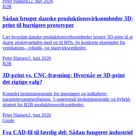
Peter Hansen
22. maj 2026
B2B
Sådan bruger danske produktionsvirksomheder 3D-
print til hurtigere prototyper
Lær hvordan danske produktionsvirksomheder bruger 3D-print til at
skære prototypetiden med op til 80%. Se konkrete eksempler fra
ventilations-, robotik- og plastvirksomheder.
Peter Hansen
3. juni 2026
B2B
3D-print vs. CNC-fræsning: Hvornår er 3D-print
det rigtige valg?
Komplet beslutningsguide for ingeniører og indkøbere:
parametersammenligning, 5-spørgsmål beslutningsguide og hybrid-
strategi for B2B produktionsvirksomheder.
Peter Hansen
3. juni 2026
Guide
Fra CAD-fil til færdig del: Sådan fungerer industriel