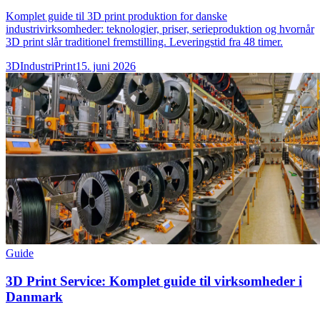
Komplet guide til 3D print produktion for danske
industrivirksomheder: teknologier, priser, serieproduktion og hvornår
3D print slår traditionel fremstilling. Leveringstid fra 48 timer.
3DIndustriPrint
15. juni 2026
Guide
3D Print Service: Komplet guide til virksomheder i
Danmark