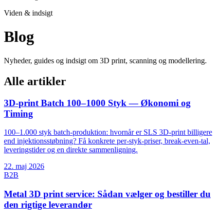
Viden & indsigt
Blog
Nyheder, guides og indsigt om 3D print, scanning og modellering.
Alle artikler
3D-print Batch 100–1000 Styk — Økonomi og
Timing
100–1.000 styk batch-produktion: hvornår er SLS 3D-print billigere
end injektionsstøbning? Få konkrete per-styk-priser, break-even-tal,
leveringstider og en direkte sammenligning.
22. maj 2026
B2B
Metal 3D print service: Sådan vælger og bestiller du
den rigtige leverandør