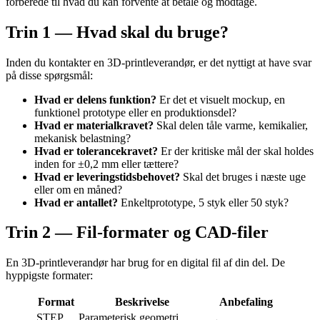
forberede til hvad du kan forvente at betale og modtage.
Trin 1 — Hvad skal du bruge?
Inden du kontakter en 3D-printleverandør, er det nyttigt at have svar
på disse spørgsmål:
Hvad er delens funktion?
Er det et visuelt mockup, en
funktionel prototype eller en produktionsdel?
Hvad er materialkravet?
Skal delen tåle varme, kemikalier,
mekanisk belastning?
Hvad er tolerancekravet?
Er der kritiske mål der skal holdes
inden for ±0,2 mm eller tættere?
Hvad er leveringstidsbehovet?
Skal det bruges i næste uge
eller om en måned?
Hvad er antallet?
Enkeltprototype, 5 styk eller 50 styk?
Trin 2 — Fil-formater og CAD-filer
En 3D-printleverandør har brug for en digital fil af din del. De
hyppigste formater:
Format
Beskrivelse
Anbefaling
STEP
Parameterisk geometri,