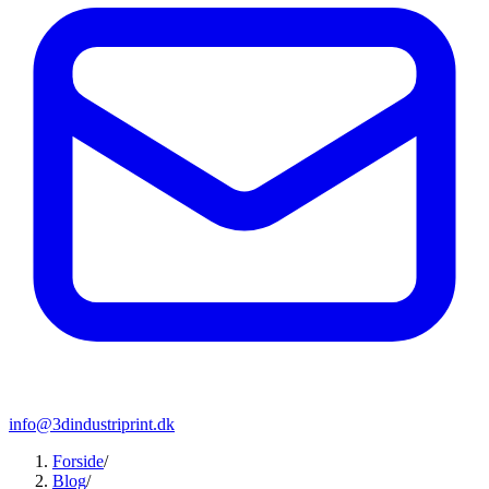
info@3dindustriprint.dk
Forside
/
Blog
/