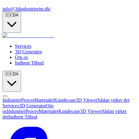
info@3dindustriprint.dk
|
🇩🇰
DA
Services
3D Generator
Om os
Indhent Tilbud
🇩🇰
DA
Industrier
Proces
Materialer
Kundecase
3D Viewer
Sådan virker det
Services
3D Generator
Om
os
Industrier
Proces
Materialer
Kundecase
3D Viewer
Sådan virker
det
Indhent Tilbud