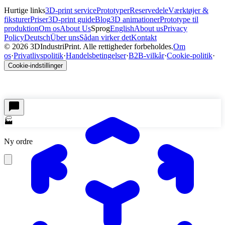
Hurtige links
3D-print service
Prototyper
Reservedele
Værktøjer &
fiksturer
Priser
3D-print guide
Blog
3D animationer
Prototype til
produktion
Om os
About Us
Sprog
English
About us
Privacy
Policy
Deutsch
Über uns
Sådan virker det
Kontakt
©
2026
3DIndustriPrint.
Alle rettigheder forbeholdes.
Om
os
·
Privatlivspolitik
·
Handelsbetingelser
·
B2B-vilkår
·
Cookie-politik
·
Cookie-indstillinger
🏭
Ny ordre