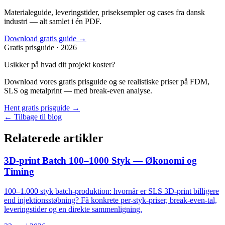
Materialeguide, leveringstider, priseksempler og cases fra dansk
industri — alt samlet i én PDF.
Download gratis guide →
Gratis prisguide · 2026
Usikker på hvad dit projekt koster?
Download vores gratis prisguide og se realistiske priser på FDM,
SLS og metalprint — med break-even analyse.
Hent gratis prisguide →
← Tilbage til blog
Relaterede artikler
3D-print Batch 100–1000 Styk — Økonomi og
Timing
100–1.000 styk batch-produktion: hvornår er SLS 3D-print billigere
end injektionsstøbning? Få konkrete per-styk-priser, break-even-tal,
leveringstider og en direkte sammenligning.