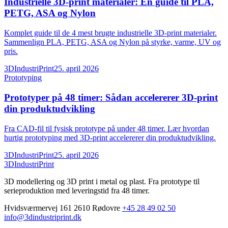
Industrielle 3D-print materialer: En guide til PLA,
PETG, ASA og Nylon
Komplet guide til de 4 mest brugte industrielle 3D-print materialer.
Sammenlign PLA, PETG, ASA og Nylon på styrke, varme, UV og
pris.
3DIndustriPrint
25. april 2026
Prototyping
Prototyper på 48 timer: Sådan accelererer 3D-print
din produktudvikling
Fra CAD-fil til fysisk prototype på under 48 timer. Lær hvordan
hurtig prototyping med 3D-print accelererer din produktudvikling.
3DIndustriPrint
25. april 2026
3DIndustriPrint
3D modellering og 3D print i metal og plast. Fra prototype til
serieproduktion med leveringstid fra 48 timer.
Hvidsværmervej 161 2610 Rødovre
+45 28 49 02 50
info@3dindustriprint.dk