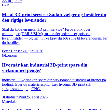
22. maj 2026
B2B
Metal 3D print service: Sådan vælger og bestiller du
den rigtige leverandør
Skal du købe en metal 3D print service? Få overblik over
teknologier (DMLS/SLM), materialer, tolerancer, priser og
leveringstider — og lær hvilke krav du bør stille til leverandøren, før
du bestiller.
Peter Hansen
24. juni 2026
Økonomi
Hvornår kan industriel 3D-print spare din
virksomhed penge?
Industriel 3D-print kan spare din virksomhed tusindvis af kroner på
tooling, lager og materialespild. Lær hvornår 3D-print slår
sprøjtestøbning og CNC.
3DIndustriPrint
25. april 2026
Materialer