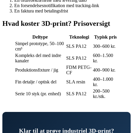
En ordrebekræftelse med levering dato
En forsendelsesnotifikation med tracking-link
En faktura med betalingsfrist
Hvad koster 3D-print? Prisoversigt
Deltype
Teknologi
Typisk pris
Simpel prototype, 50–100
SLS PA12
300–600 kr.
cm³
Kompleks del med indre
600–1.500
SLS PA12
kanaler
kr.
FDM PETG-
Produktionsfixture / jig
400–900 kr.
CF
400–1.000
Fin detalje / optisk del
SLA resin
kr.
200–500
Serie 10 styk (pr. enhed)
SLS PA12
kr./stk.
Klar til at prøve industriel 3D-print?