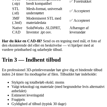
✅ Foretrukket
(.stp)
bredt kompatibel
STL
Mesh-format, universalt
✅ Accepteret
(.stl)
understøttet
3MF
Moderniseret STL med
✅ Accepteret
(.3mf)
materialedata
Native
SolidWorks .SLDPRT,
Afhænger af
CAD
Inventor .ipt osv.
leverandør
Har du ikke en CAD-fil?
Send os en tegning med mål, et foto af
den eksisterende del eller en beskrivelse — vi hjælper med at
vurdere printbarhed og udarbejde tilbud.
Trin 3 — Indhent tilbud
En professionel 3D-printleverandør bør give dig et bindende tilbud
inden 24 timer fra modtagelse af filen. Tilbuddet bør indeholde:
Stykpris og totalbeløb ekskl. moms
Valgt teknologi og materiale (med begrundelse hvis alternativt
anbefalet)
Estimeret leveringstid
Fragtpris
Gyldighed af tilbud (typisk 30 dage)