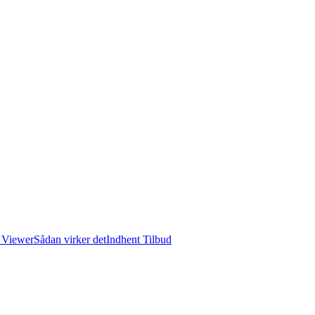
 Viewer
Sådan virker det
Indhent Tilbud