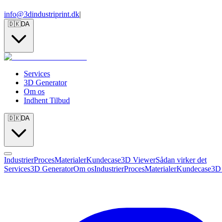
info@3dindustriprint.dk
|
🇩🇰
DA
Services
3D Generator
Om os
Indhent Tilbud
🇩🇰
DA
Industrier
Proces
Materialer
Kundecase
3D Viewer
Sådan virker det
Services
3D Generator
Om os
Industrier
Proces
Materialer
Kundecase
3D