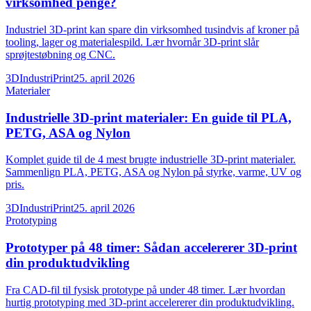
virksomhed penge?
Industriel 3D-print kan spare din virksomhed tusindvis af kroner på
tooling, lager og materialespild. Lær hvornår 3D-print slår
sprøjtestøbning og CNC.
3DIndustriPrint
25. april 2026
Materialer
Industrielle 3D-print materialer: En guide til PLA,
PETG, ASA og Nylon
Komplet guide til de 4 mest brugte industrielle 3D-print materialer.
Sammenlign PLA, PETG, ASA og Nylon på styrke, varme, UV og
pris.
3DIndustriPrint
25. april 2026
Prototyping
Prototyper på 48 timer: Sådan accelererer 3D-print
din produktudvikling
Fra CAD-fil til fysisk prototype på under 48 timer. Lær hvordan
hurtig prototyping med 3D-print accelererer din produktudvikling.