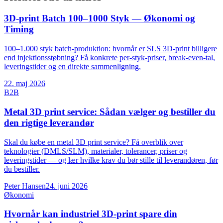
3D-print Batch 100–1000 Styk — Økonomi og
Timing
100–1.000 styk batch-produktion: hvornår er SLS 3D-print billigere
end injektionsstøbning? Få konkrete per-styk-priser, break-even-tal,
leveringstider og en direkte sammenligning.
22. maj 2026
B2B
Metal 3D print service: Sådan vælger og bestiller du
den rigtige leverandør
Skal du købe en metal 3D print service? Få overblik over
teknologier (DMLS/SLM), materialer, tolerancer, priser og
leveringstider — og lær hvilke krav du bør stille til leverandøren, før
du bestiller.
Peter Hansen
24. juni 2026
Økonomi
Hvornår kan industriel 3D-print spare din