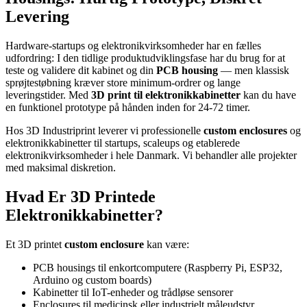
Levering
Hardware-startups og elektronikvirksomheder har en fælles
udfordring: I den tidlige produktudviklingsfase har du brug for at
teste og validere dit kabinet og din
PCB housing
— men klassisk
sprøjtestøbning kræver store minimum-ordrer og lange
leveringstider. Med
3D print til elektronikkabinetter
kan du have
en funktionel prototype på hånden inden for 24-72 timer.
Hos 3D Industriprint leverer vi professionelle
custom enclosures
og
elektronikkabinetter til startups, scaleups og etablerede
elektronikvirksomheder i hele Danmark. Vi behandler alle projekter
med maksimal diskretion.
Hvad Er 3D Printede
Elektronikkabinetter?
Et 3D printet
custom enclosure
kan være:
PCB housings til enkortcomputere (Raspberry Pi, ESP32,
Arduino og custom boards)
Kabinetter til IoT-enheder og trådløse sensorer
Enclosures til medicinsk eller industrielt måleudstyr