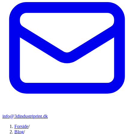
info@3dindustriprint.dk
Forside
/
Blog
/