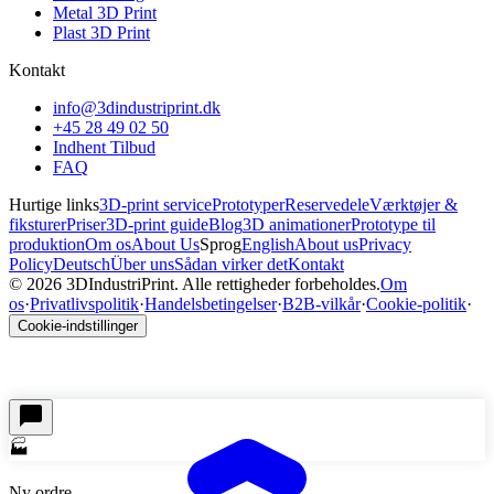
Metal 3D Print
Plast 3D Print
Kontakt
info@3dindustriprint.dk
+45 28 49 02 50
Indhent Tilbud
FAQ
Hurtige links
3D-print service
Prototyper
Reservedele
Værktøjer &
fiksturer
Priser
3D-print guide
Blog
3D animationer
Prototype til
produktion
Om os
About Us
Sprog
English
About us
Privacy
Policy
Deutsch
Über uns
Sådan virker det
Kontakt
©
2026
3DIndustriPrint.
Alle rettigheder forbeholdes.
Om
os
·
Privatlivspolitik
·
Handelsbetingelser
·
B2B-vilkår
·
Cookie-politik
·
Cookie-indstillinger
🏭
Ny ordre