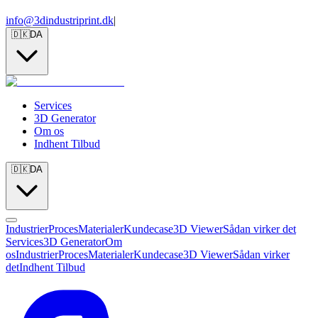
info@3dindustriprint.dk
|
🇩🇰
DA
Services
3D Generator
Om os
Indhent Tilbud
🇩🇰
DA
Industrier
Proces
Materialer
Kundecase
3D Viewer
Sådan virker det
Services
3D Generator
Om
os
Industrier
Proces
Materialer
Kundecase
3D Viewer
Sådan virker
det
Indhent Tilbud