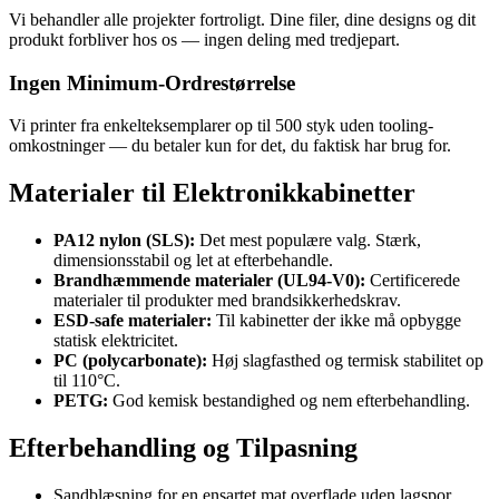
Vi behandler alle projekter fortroligt. Dine filer, dine designs og dit
produkt forbliver hos os — ingen deling med tredjepart.
Ingen Minimum-Ordrestørrelse
Vi printer fra enkelteksemplarer op til 500 styk uden tooling-
omkostninger — du betaler kun for det, du faktisk har brug for.
Materialer til Elektronikkabinetter
PA12 nylon (SLS):
Det mest populære valg. Stærk,
dimensionsstabil og let at efterbehandle.
Brandhæmmende materialer (UL94-V0):
Certificerede
materialer til produkter med brandsikkerhedskrav.
ESD-safe materialer:
Til kabinetter der ikke må opbygge
statisk elektricitet.
PC (polycarbonate):
Høj slagfasthed og termisk stabilitet op
til 110°C.
PETG:
God kemisk bestandighed og nem efterbehandling.
Efterbehandling og Tilpasning
Sandblæsning for en ensartet mat overflade uden lagspor