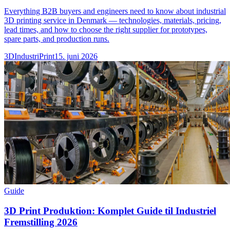
Everything B2B buyers and engineers need to know about industrial
3D printing service in Denmark — technologies, materials, pricing,
lead times, and how to choose the right supplier for prototypes,
spare parts, and production runs.
3DIndustriPrint
15. juni 2026
Guide
3D Print Produktion: Komplet Guide til Industriel
Fremstilling 2026