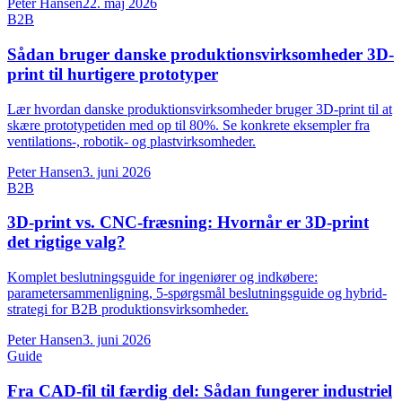
Peter Hansen
22. maj 2026
B2B
Sådan bruger danske produktionsvirksomheder 3D-
print til hurtigere prototyper
Lær hvordan danske produktionsvirksomheder bruger 3D-print til at
skære prototypetiden med op til 80%. Se konkrete eksempler fra
ventilations-, robotik- og plastvirksomheder.
Peter Hansen
3. juni 2026
B2B
3D-print vs. CNC-fræsning: Hvornår er 3D-print
det rigtige valg?
Komplet beslutningsguide for ingeniører og indkøbere:
parametersammenligning, 5-spørgsmål beslutningsguide og hybrid-
strategi for B2B produktionsvirksomheder.
Peter Hansen
3. juni 2026
Guide
Fra CAD-fil til færdig del: Sådan fungerer industriel