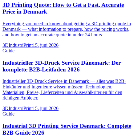
3D Printing Quote: How to Get a Fast, Accurate
Price in Denmark
Everything you need to know about getting a 3D printing quote in
Denmark — what information to prepare, how the pricing works,
and how to get an accurate quote in under 24 hours.
3DIndustriPrint
15. juni 2026
Guide
Industrieller 3D-Druck Service Dänemark: Der
komplette B2B-Leitfaden 2026
Industrieller 3D-Druck Service in Dänemark — alles was B2B-
Einkäufer und Ingenieure wissen müssen: Technologien,
Materialien, Preise, Lieferzeiten und Auswahlkriterien für den
richtigen Anbieter.
3DIndustriPrint
15. juni 2026
Guide
Industrial 3D Printing Service Denmark: Complete
B2B Guide 2026