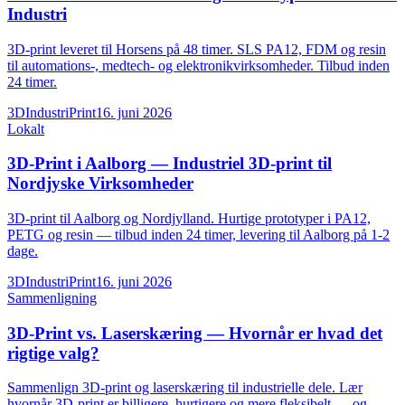
Industri
3D-print leveret til Horsens på 48 timer. SLS PA12, FDM og resin
til automations-, medtech- og elektronikvirksomheder. Tilbud inden
24 timer.
3DIndustriPrint
16. juni 2026
Lokalt
3D-Print i Aalborg — Industriel 3D-print til
Nordjyske Virksomheder
3D-print til Aalborg og Nordjylland. Hurtige prototyper i PA12,
PETG og resin — tilbud inden 24 timer, levering til Aalborg på 1-2
dage.
3DIndustriPrint
16. juni 2026
Sammenligning
3D-Print vs. Laserskæring — Hvornår er hvad det
rigtige valg?
Sammenlign 3D-print og laserskæring til industrielle dele. Lær
hvornår 3D-print er billigere, hurtigere og mere fleksibelt — og