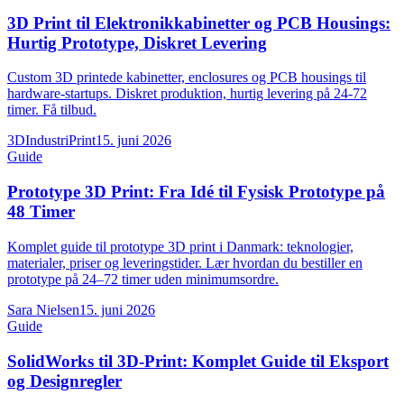
3D Print til Elektronikkabinetter og PCB Housings:
Hurtig Prototype, Diskret Levering
Custom 3D printede kabinetter, enclosures og PCB housings til
hardware-startups. Diskret produktion, hurtig levering på 24-72
timer. Få tilbud.
3DIndustriPrint
15. juni 2026
Guide
Prototype 3D Print: Fra Idé til Fysisk Prototype på
48 Timer
Komplet guide til prototype 3D print i Danmark: teknologier,
materialer, priser og leveringstider. Lær hvordan du bestiller en
prototype på 24–72 timer uden minimumsordre.
Sara Nielsen
15. juni 2026
Guide
SolidWorks til 3D-Print: Komplet Guide til Eksport
og Designregler