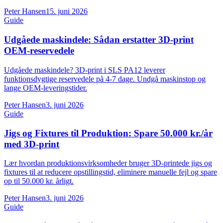
Peter Hansen
15. juni 2026
Guide
Udgåede maskindele: Sådan erstatter 3D-print
OEM-reservedele
Udgåede maskindele? 3D-print i SLS PA12 leverer
funktionsdygtige reservedele på 4-7 dage. Undgå maskinstop og
lange OEM-leveringstider.
Peter Hansen
3. juni 2026
Guide
Jigs og Fixtures til Produktion: Spare 50.000 kr./år
med 3D-print
Lær hvordan produktionsvirksomheder bruger 3D-printede jigs og
fixtures til at reducere opstillingstid, eliminere manuelle fejl og spare
op til 50.000 kr. årligt.
Peter Hansen
3. juni 2026
Guide