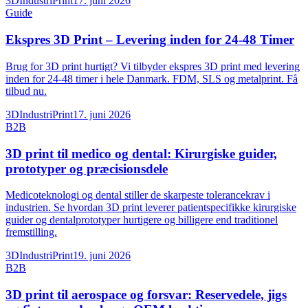
3DIndustriPrint
17. juni 2026
Guide
Ekspres 3D Print – Levering inden for 24-48 Timer
Brug for 3D print hurtigt? Vi tilbyder ekspres 3D print med levering
inden for 24-48 timer i hele Danmark. FDM, SLS og metalprint. Få
tilbud nu.
3DIndustriPrint
17. juni 2026
B2B
3D print til medico og dental: Kirurgiske guider,
prototyper og præcisionsdele
Medicoteknologi og dental stiller de skarpeste tolerancekrav i
industrien. Se hvordan 3D print leverer patientspecifikke kirurgiske
guider og dentalprototyper hurtigere og billigere end traditionel
fremstilling.
3DIndustriPrint
19. juni 2026
B2B
3D print til aerospace og forsvar: Reservedele, jigs