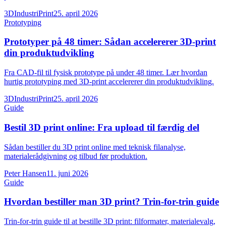
3DIndustriPrint
25. april 2026
Prototyping
Prototyper på 48 timer: Sådan accelererer 3D-print
din produktudvikling
Fra CAD-fil til fysisk prototype på under 48 timer. Lær hvordan
hurtig prototyping med 3D-print accelererer din produktudvikling.
3DIndustriPrint
25. april 2026
Guide
Bestil 3D print online: Fra upload til færdig del
Sådan bestiller du 3D print online med teknisk filanalyse,
materialerådgivning og tilbud før produktion.
Peter Hansen
11. juni 2026
Guide
Hvordan bestiller man 3D print? Trin-for-trin guide
Trin-for-trin guide til at bestille 3D print: filformater, materialevalg,