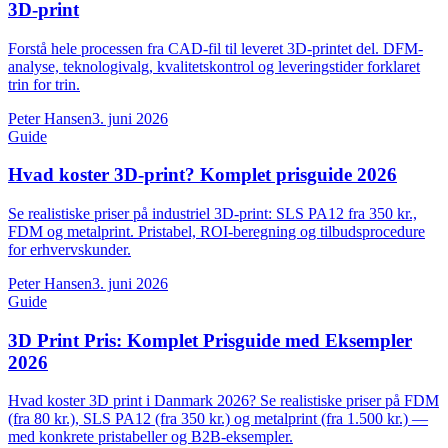
3D-print
Forstå hele processen fra CAD-fil til leveret 3D-printet del. DFM-
analyse, teknologivalg, kvalitetskontrol og leveringstider forklaret
trin for trin.
Peter Hansen
3. juni 2026
Guide
Hvad koster 3D-print? Komplet prisguide 2026
Se realistiske priser på industriel 3D-print: SLS PA12 fra 350 kr.,
FDM og metalprint. Pristabel, ROI-beregning og tilbudsprocedure
for erhvervskunder.
Peter Hansen
3. juni 2026
Guide
3D Print Pris: Komplet Prisguide med Eksempler
2026
Hvad koster 3D print i Danmark 2026? Se realistiske priser på FDM
(fra 80 kr.), SLS PA12 (fra 350 kr.) og metalprint (fra 1.500 kr.) —
med konkrete pristabeller og B2B-eksempler.