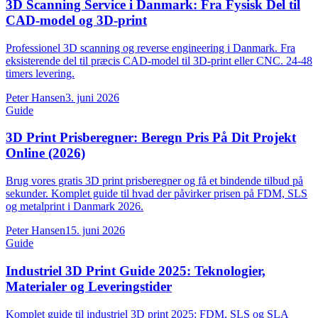
3D Scanning Service i Danmark: Fra Fysisk Del til
CAD-model og 3D-print
Professionel 3D scanning og reverse engineering i Danmark. Fra
eksisterende del til præcis CAD-model til 3D-print eller CNC. 24-48
timers levering.
Peter Hansen
3. juni 2026
Guide
3D Print Prisberegner: Beregn Pris På Dit Projekt
Online (2026)
Brug vores gratis 3D print prisberegner og få et bindende tilbud på
sekunder. Komplet guide til hvad der påvirker prisen på FDM, SLS
og metalprint i Danmark 2026.
Peter Hansen
15. juni 2026
Guide
Industriel 3D Print Guide 2025: Teknologier,
Materialer og Leveringstider
Komplet guide til industriel 3D print 2025: FDM, SLS og SLA