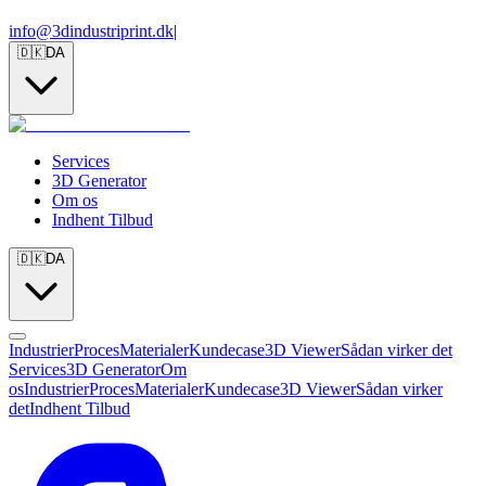
info@3dindustriprint.dk
|
🇩🇰
DA
Services
3D Generator
Om os
Indhent Tilbud
🇩🇰
DA
Industrier
Proces
Materialer
Kundecase
3D Viewer
Sådan virker det
Services
3D Generator
Om
os
Industrier
Proces
Materialer
Kundecase
3D Viewer
Sådan virker
det
Indhent Tilbud