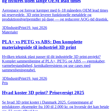
og fixtures uden lange OEM lead times
Aerospace og forsvar kæmper med 6–18 måneders OEM lead times
på reservedele. 3D print leverer funktionelle metaldele og
produktionshjælpemidler på dage — og reducerer AOG-tid drastisk.
3DIndustriPrint
19. juni 2026
Materialer
PLA+ vs PETG vs ABS: Den komplette
materialeguide til industriel 3D print
Hvilken teknisk plast passer til dit industrielle 3D print-projekt?
Komplet sammenligning af PLA+, PETG og ABS — egenskaber,
varmebestandighed, kemikalieresistens og use cases med
sammenligningstabel.
3DIndustriPrint
19. juni 2026
Pris
Hvad koster 3D print? Prisoversigt 2025
Se hvad 3D print koster i Danmark 2025. Gennemgang af
prisfaktorer, eksempler fra 100 til 2.000 kr. og hvornår det kan betale