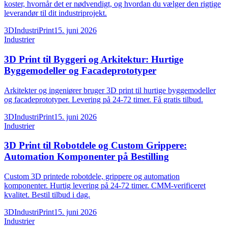
koster, hvornår det er nødvendigt, og hvordan du vælger den rigtige
leverandør til dit industriprojekt.
3DIndustriPrint
15. juni 2026
Industrier
3D Print til Byggeri og Arkitektur: Hurtige
Byggemodeller og Facadeprototyper
Arkitekter og ingeniører bruger 3D print til hurtige byggemodeller
og facadeprototyper. Levering på 24-72 timer. Få gratis tilbud.
3DIndustriPrint
15. juni 2026
Industrier
3D Print til Robotdele og Custom Grippere:
Automation Komponenter på Bestilling
Custom 3D printede robotdele, grippere og automation
komponenter. Hurtig levering på 24-72 timer. CMM-verificeret
kvalitet. Bestil tilbud i dag.
3DIndustriPrint
15. juni 2026
Industrier