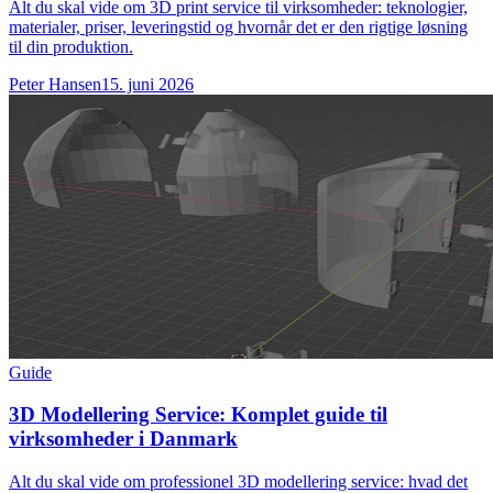
Alt du skal vide om 3D print service til virksomheder: teknologier,
materialer, priser, leveringstid og hvornår det er den rigtige løsning
til din produktion.
Peter Hansen
15. juni 2026
Guide
3D Modellering Service: Komplet guide til
virksomheder i Danmark
Alt du skal vide om professionel 3D modellering service: hvad det