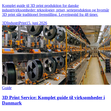
Komplet guide til 3D print produktion for danske
industrivirksomheder: teknologier, priser, serieproduktion og hvornår
3D print slår traditionel fremstilling. Leveringstid fra 48 timer.
3DIndustriPrint
15. juni 2026
Guide
3D Print Service: Komplet guide til virksomheder i
Danmark