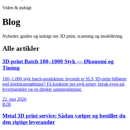
Viden & indsigt
Blog
Nyheder, guides og indsigt om 3D print, scanning og modellering.
Alle artikler
3D-print Batch 100–1000 Styk — Økonomi og
Timing
100–1.000 styk batch-produktion: hvornår er SLS 3D-print billigere
end injektionsstøbning? Få konkrete per-styk-priser, break-even-tal,
leveringstider og en direkte sammenligning.
22. maj 2026
B2B
Metal 3D print service: Sådan vælger og bestiller du
den rigtige leverandør