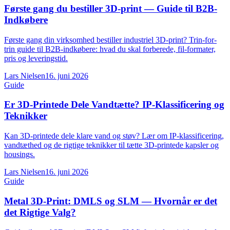
Første gang du bestiller 3D-print — Guide til B2B-
Indkøbere
Første gang din virksomhed bestiller industriel 3D-print? Trin-for-
trin guide til B2B-indkøbere: hvad du skal forberede, fil-formater,
pris og leveringstid.
Lars Nielsen
16. juni 2026
Guide
Er 3D-Printede Dele Vandtætte? IP-Klassificering og
Teknikker
Kan 3D-printede dele klare vand og støv? Lær om IP-klassificering,
vandtæthed og de rigtige teknikker til tætte 3D-printede kapsler og
housings.
Lars Nielsen
16. juni 2026
Guide
Metal 3D-Print: DMLS og SLM — Hvornår er det
det Rigtige Valg?