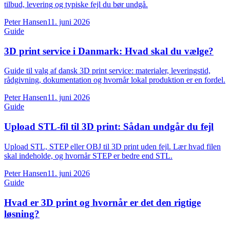
tilbud, levering og typiske fejl du bør undgå.
Peter Hansen
11. juni 2026
Guide
3D print service i Danmark: Hvad skal du vælge?
Guide til valg af dansk 3D print service: materialer, leveringstid,
rådgivning, dokumentation og hvornår lokal produktion er en fordel.
Peter Hansen
11. juni 2026
Guide
Upload STL-fil til 3D print: Sådan undgår du fejl
Upload STL, STEP eller OBJ til 3D print uden fejl. Lær hvad filen
skal indeholde, og hvornår STEP er bedre end STL.
Peter Hansen
11. juni 2026
Guide
Hvad er 3D print og hvornår er det den rigtige
løsning?