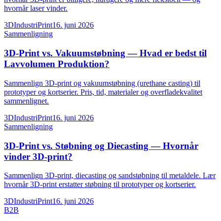
hvornår laser vinder.
3DIndustriPrint
16. juni 2026
Sammenligning
3D-Print vs. Vakuumstøbning — Hvad er bedst til
Lavvolumen Produktion?
Sammenlign 3D-print og vakuumstøbning (urethane casting) til
prototyper og kortserier. Pris, tid, materialer og overfladekvalitet
sammenlignet.
3DIndustriPrint
16. juni 2026
Sammenligning
3D-Print vs. Støbning og Diecasting — Hvornår
vinder 3D-print?
Sammenlign 3D-print, diecasting og sandstøbning til metaldele. Lær
hvornår 3D-print erstatter støbning til prototyper og kortserier.
3DIndustriPrint
16. juni 2026
B2B