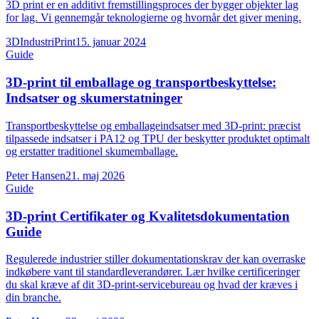
3D print er en additivt fremstillingsproces der bygger objekter lag
for lag. Vi gennemgår teknologierne og hvornår det giver mening.
3DIndustriPrint
15. januar 2024
Guide
3D-print til emballage og transportbeskyttelse:
Indsatser og skumerstatninger
Transportbeskyttelse og emballageindsatser med 3D-print: præcist
tilpassede indsatser i PA12 og TPU der beskytter produktet optimalt
og erstatter traditionel skumemballage.
Peter Hansen
21. maj 2026
Guide
3D-print Certifikater og Kvalitetsdokumentation
Guide
Regulerede industrier stiller dokumentationskrav der kan overraske
indkøbere vant til standardleverandører. Lær hvilke certificeringer
du skal kræve af dit 3D-print-servicebureau og hvad der kræves i
din branche.