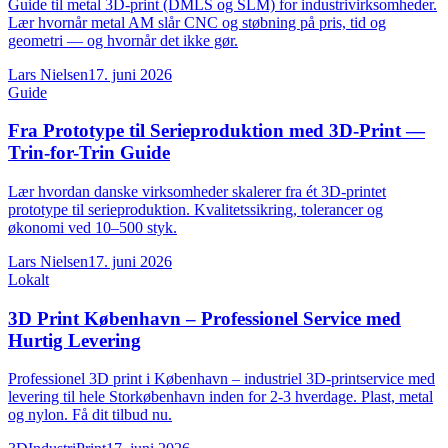
Guide til metal 3D-print (DMLS og SLM) for industrivirksomheder.
Lær hvornår metal AM slår CNC og støbning på pris, tid og
geometri — og hvornår det ikke gør.
Lars Nielsen
17. juni 2026
Guide
Fra Prototype til Serieproduktion med 3D-Print —
Trin-for-Trin Guide
Lær hvordan danske virksomheder skalerer fra ét 3D-printet
prototype til serieproduktion. Kvalitetssikring, tolerancer og
økonomi ved 10–500 styk.
Lars Nielsen
17. juni 2026
Lokalt
3D Print København – Professionel Service med
Hurtig Levering
Professionel 3D print i København – industriel 3D-printservice med
levering til hele Storkøbenhavn inden for 2-3 hverdage. Plast, metal
og nylon. Få dit tilbud nu.