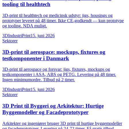
tooling til healthtech
3D-print til healthtech og medicinsk udstyr: jigs, housings og
prototyper leveret på 48 timer. Ikke CE-godkendt — kun prototype
og tooling. NDA muligt.
3DIndustriPrint
15. juni 2026
Sektorer
3D-print til aerospace: mockups, fixtures og
testkomponenter i Danmark
3D-print til aerospace og forsvar: jigs, fixtures, mockups og
testkomponenter i ASA, ABS og PETG. Levering på 48 timer.
Ingen minimumordre. Tilbud på 2 timer.
3DIndustriPrint
15. juni 2026
Sektorer
3D Print til Byggeri og Arkitektur: Hurtige
Byggemodeller og Facadeprototyper
Arkitekter og ingeniører bruger 3D print til hurtige byggemodeller
og facadeprototyper. Levering på 24-72 timer. Få gratis tilbud.