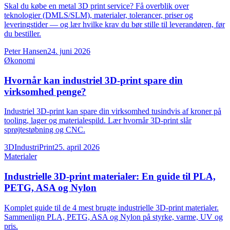
Skal du købe en metal 3D print service? Få overblik over
teknologier (DMLS/SLM), materialer, tolerancer, priser og
leveringstider — og lær hvilke krav du bør stille til leverandøren, før
du bestiller.
Peter Hansen
24. juni 2026
Økonomi
Hvornår kan industriel 3D-print spare din
virksomhed penge?
Industriel 3D-print kan spare din virksomhed tusindvis af kroner på
tooling, lager og materialespild. Lær hvornår 3D-print slår
sprøjtestøbning og CNC.
3DIndustriPrint
25. april 2026
Materialer
Industrielle 3D-print materialer: En guide til PLA,
PETG, ASA og Nylon
Komplet guide til de 4 mest brugte industrielle 3D-print materialer.
Sammenlign PLA, PETG, ASA og Nylon på styrke, varme, UV og
pris.