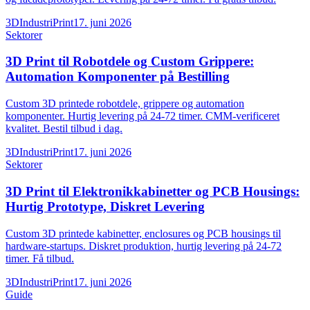
3DIndustriPrint
17. juni 2026
Sektorer
3D Print til Robotdele og Custom Grippere:
Automation Komponenter på Bestilling
Custom 3D printede robotdele, grippere og automation
komponenter. Hurtig levering på 24-72 timer. CMM-verificeret
kvalitet. Bestil tilbud i dag.
3DIndustriPrint
17. juni 2026
Sektorer
3D Print til Elektronikkabinetter og PCB Housings:
Hurtig Prototype, Diskret Levering
Custom 3D printede kabinetter, enclosures og PCB housings til
hardware-startups. Diskret produktion, hurtig levering på 24-72
timer. Få tilbud.
3DIndustriPrint
17. juni 2026
Guide