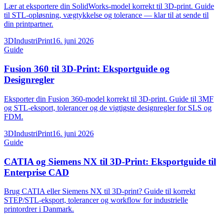
Lær at eksportere din SolidWorks-model korrekt til 3D-print. Guide
til STL-opløsning, vægtykkelse og tolerance — klar til at sende til
din printpartner.
3DIndustriPrint
16. juni 2026
Guide
Fusion 360 til 3D-Print: Eksportguide og
Designregler
Eksporter din Fusion 360-model korrekt til 3D-print. Guide til 3MF
og STL-eksport, tolerancer og de vigtigste designregler for SLS og
FDM.
3DIndustriPrint
16. juni 2026
Guide
CATIA og Siemens NX til 3D-Print: Eksportguide til
Enterprise CAD
Brug CATIA eller Siemens NX til 3D-print? Guide til korrekt
STEP/STL-eksport, tolerancer og workflow for industrielle
printordrer i Danmark.