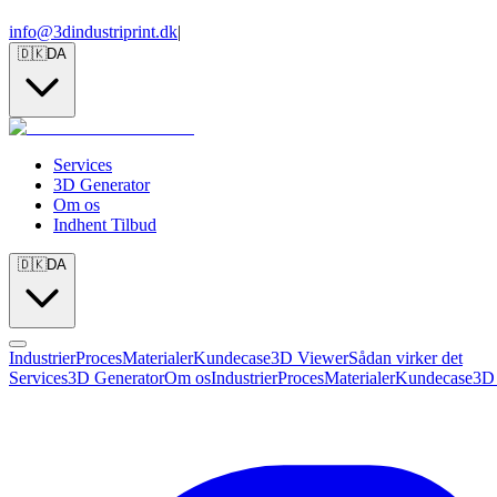
info@3dindustriprint.dk
|
🇩🇰
DA
Services
3D Generator
Om os
Indhent Tilbud
🇩🇰
DA
Industrier
Proces
Materialer
Kundecase
3D Viewer
Sådan virker det
Services
3D Generator
Om os
Industrier
Proces
Materialer
Kundecase
3D