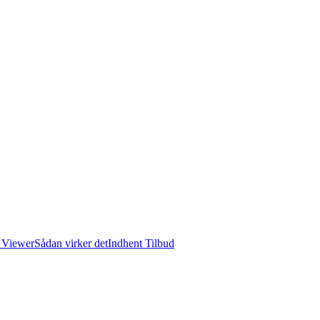
 Viewer
Sådan virker det
Indhent Tilbud