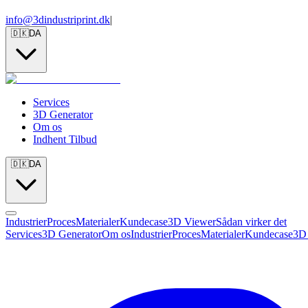
info@3dindustriprint.dk
|
🇩🇰
DA
Services
3D Generator
Om os
Indhent Tilbud
🇩🇰
DA
Industrier
Proces
Materialer
Kundecase
3D Viewer
Sådan virker det
Services
3D Generator
Om os
Industrier
Proces
Materialer
Kundecase
3D