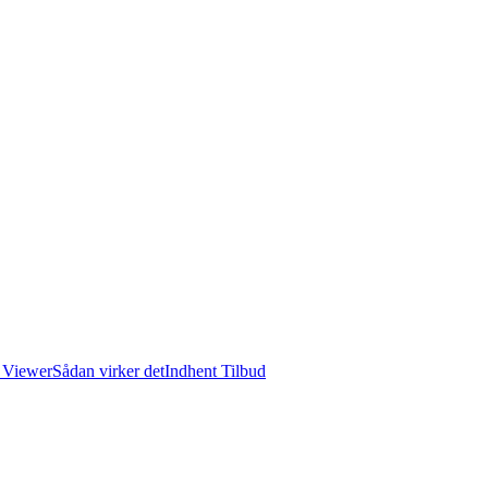
 Viewer
Sådan virker det
Indhent Tilbud