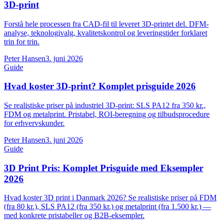
3D-print
Forstå hele processen fra CAD-fil til leveret 3D-printet del. DFM-
analyse, teknologivalg, kvalitetskontrol og leveringstider forklaret
trin for trin.
Peter Hansen
3. juni 2026
Guide
Hvad koster 3D-print? Komplet prisguide 2026
Se realistiske priser på industriel 3D-print: SLS PA12 fra 350 kr.,
FDM og metalprint. Pristabel, ROI-beregning og tilbudsprocedure
for erhvervskunder.
Peter Hansen
3. juni 2026
Guide
3D Print Pris: Komplet Prisguide med Eksempler
2026
Hvad koster 3D print i Danmark 2026? Se realistiske priser på FDM
(fra 80 kr.), SLS PA12 (fra 350 kr.) og metalprint (fra 1.500 kr.) —
med konkrete pristabeller og B2B-eksempler.