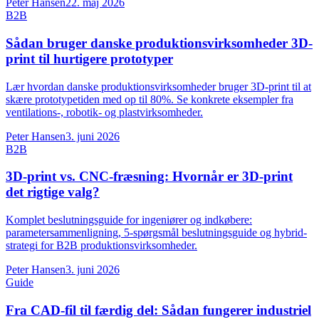
Peter Hansen
22. maj 2026
B2B
Sådan bruger danske produktionsvirksomheder 3D-
print til hurtigere prototyper
Lær hvordan danske produktionsvirksomheder bruger 3D-print til at
skære prototypetiden med op til 80%. Se konkrete eksempler fra
ventilations-, robotik- og plastvirksomheder.
Peter Hansen
3. juni 2026
B2B
3D-print vs. CNC-fræsning: Hvornår er 3D-print
det rigtige valg?
Komplet beslutningsguide for ingeniører og indkøbere:
parametersammenligning, 5-spørgsmål beslutningsguide og hybrid-
strategi for B2B produktionsvirksomheder.
Peter Hansen
3. juni 2026
Guide
Fra CAD-fil til færdig del: Sådan fungerer industriel