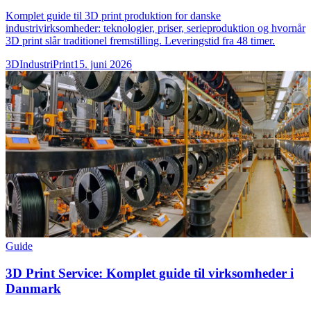
Komplet guide til 3D print produktion for danske
industrivirksomheder: teknologier, priser, serieproduktion og hvornår
3D print slår traditionel fremstilling. Leveringstid fra 48 timer.
3DIndustriPrint
15. juni 2026
Guide
3D Print Service: Komplet guide til virksomheder i
Danmark