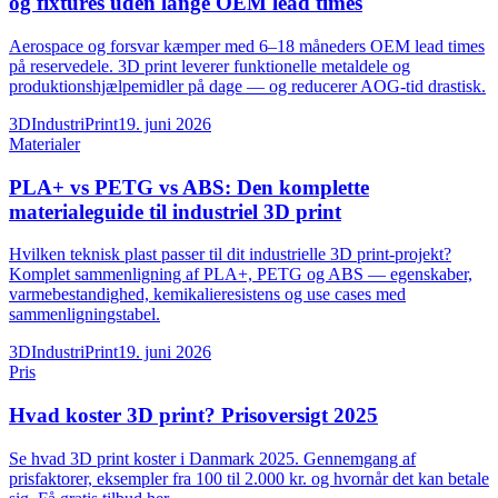
og fixtures uden lange OEM lead times
Aerospace og forsvar kæmper med 6–18 måneders OEM lead times
på reservedele. 3D print leverer funktionelle metaldele og
produktionshjælpemidler på dage — og reducerer AOG-tid drastisk.
3DIndustriPrint
19. juni 2026
Materialer
PLA+ vs PETG vs ABS: Den komplette
materialeguide til industriel 3D print
Hvilken teknisk plast passer til dit industrielle 3D print-projekt?
Komplet sammenligning af PLA+, PETG og ABS — egenskaber,
varmebestandighed, kemikalieresistens og use cases med
sammenligningstabel.
3DIndustriPrint
19. juni 2026
Pris
Hvad koster 3D print? Prisoversigt 2025
Se hvad 3D print koster i Danmark 2025. Gennemgang af
prisfaktorer, eksempler fra 100 til 2.000 kr. og hvornår det kan betale