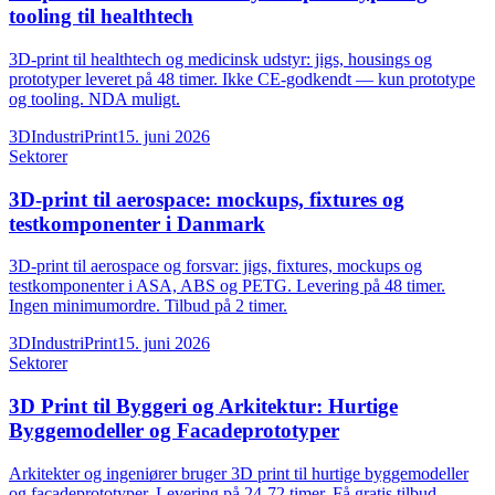
tooling til healthtech
3D-print til healthtech og medicinsk udstyr: jigs, housings og
prototyper leveret på 48 timer. Ikke CE-godkendt — kun prototype
og tooling. NDA muligt.
3DIndustriPrint
15. juni 2026
Sektorer
3D-print til aerospace: mockups, fixtures og
testkomponenter i Danmark
3D-print til aerospace og forsvar: jigs, fixtures, mockups og
testkomponenter i ASA, ABS og PETG. Levering på 48 timer.
Ingen minimumordre. Tilbud på 2 timer.
3DIndustriPrint
15. juni 2026
Sektorer
3D Print til Byggeri og Arkitektur: Hurtige
Byggemodeller og Facadeprototyper
Arkitekter og ingeniører bruger 3D print til hurtige byggemodeller
og facadeprototyper. Levering på 24-72 timer. Få gratis tilbud.