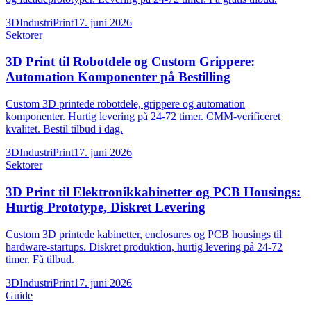
3DIndustriPrint
17. juni 2026
Sektorer
3D Print til Robotdele og Custom Grippere:
Automation Komponenter på Bestilling
Custom 3D printede robotdele, grippere og automation
komponenter. Hurtig levering på 24-72 timer. CMM-verificeret
kvalitet. Bestil tilbud i dag.
3DIndustriPrint
17. juni 2026
Sektorer
3D Print til Elektronikkabinetter og PCB Housings:
Hurtig Prototype, Diskret Levering
Custom 3D printede kabinetter, enclosures og PCB housings til
hardware-startups. Diskret produktion, hurtig levering på 24-72
timer. Få tilbud.
3DIndustriPrint
17. juni 2026
Guide