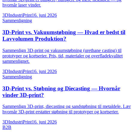
hvornår laser vinder.
3DIndustriPrint
16. juni 2026
Sammenligning
3D-Print vs. Vakuumstøbning — Hvad er bedst til
Lavvolumen Produktion?
Sammenlign 3D-print og vakuumstøbning (urethane casting) til
prototyper og kortserier. Pris, tid, materialer og overfladekvalitet
sammenlignet.
3DIndustriPrint
16. juni 2026
Sammenligning
3D-Print vs. Støbning og Diecasting — Hvornår
vinder 3D-print?
Sammenlign 3D-print, diecasting og sandstøbning til metaldele. Lær
hvornår 3D-print erstatter støbning til prototyper og kortserier.
3DIndustriPrint
16. juni 2026
B2B