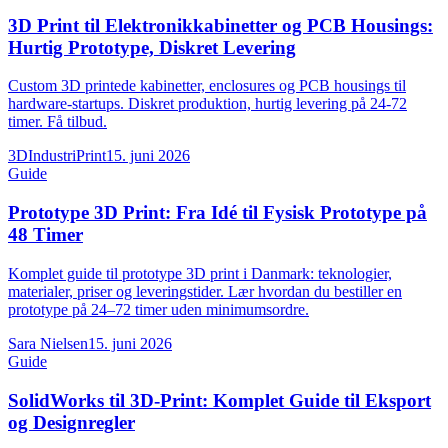
3D Print til Elektronikkabinetter og PCB Housings:
Hurtig Prototype, Diskret Levering
Custom 3D printede kabinetter, enclosures og PCB housings til
hardware-startups. Diskret produktion, hurtig levering på 24-72
timer. Få tilbud.
3DIndustriPrint
15. juni 2026
Guide
Prototype 3D Print: Fra Idé til Fysisk Prototype på
48 Timer
Komplet guide til prototype 3D print i Danmark: teknologier,
materialer, priser og leveringstider. Lær hvordan du bestiller en
prototype på 24–72 timer uden minimumsordre.
Sara Nielsen
15. juni 2026
Guide
SolidWorks til 3D-Print: Komplet Guide til Eksport
og Designregler