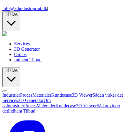
info@3dindustriprint.dk
|
🇩🇰
DA
Services
3D Generator
Om os
Indhent Tilbud
🇩🇰
DA
Industrier
Proces
Materialer
Kundecase
3D Viewer
Sådan virker det
Services
3D Generator
Om
os
Industrier
Proces
Materialer
Kundecase
3D Viewer
Sådan virker
det
Indhent Tilbud