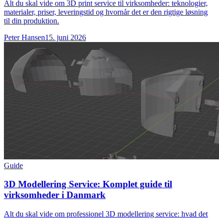
Alt du skal vide om 3D print service til virksomheder: teknologier,
materialer, priser, leveringstid og hvornår det er den rigtige løsning
til din produktion.
Peter Hansen
15. juni 2026
Guide
3D Modellering Service: Komplet guide til
virksomheder i Danmark
Alt du skal vide om professionel 3D modellering service: hvad det