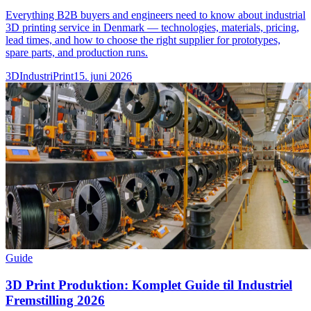
Everything B2B buyers and engineers need to know about industrial
3D printing service in Denmark — technologies, materials, pricing,
lead times, and how to choose the right supplier for prototypes,
spare parts, and production runs.
3DIndustriPrint
15. juni 2026
Guide
3D Print Produktion: Komplet Guide til Industriel
Fremstilling 2026