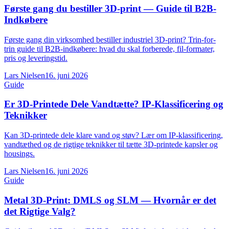
Første gang du bestiller 3D-print — Guide til B2B-
Indkøbere
Første gang din virksomhed bestiller industriel 3D-print? Trin-for-
trin guide til B2B-indkøbere: hvad du skal forberede, fil-formater,
pris og leveringstid.
Lars Nielsen
16. juni 2026
Guide
Er 3D-Printede Dele Vandtætte? IP-Klassificering og
Teknikker
Kan 3D-printede dele klare vand og støv? Lær om IP-klassificering,
vandtæthed og de rigtige teknikker til tætte 3D-printede kapsler og
housings.
Lars Nielsen
16. juni 2026
Guide
Metal 3D-Print: DMLS og SLM — Hvornår er det
det Rigtige Valg?