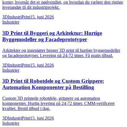
koster, hvornår det er nødvendigt, og hvordan du vælger den rigtige
leverandør til dit industriprojekt.
3DIndustriPrint
15. juni 2026
Industrier
3D Print til Byggeri og Arkitektur: Hurtige
Byggemodeller og Facadeprototyper
Arkitekter og ingeniører bruger 3D print til hurtige byggemodeller
og facadeprototyper. Levering på 24-72 timer. Få gratis tilbud.
3DIndustriPrint
15. juni 2026
Industrier
3D Print til Robotdele og Custom Grippere:
Automation Komponenter på Bestilling
Custom 3D printede robotdele, grippere og automation
komponenter. Hurtig levering på 24-72 timer. CMM-verificeret
kvalitet. Bestil tilbud i dag.
3DIndustriPrint
15. juni 2026
Industrier