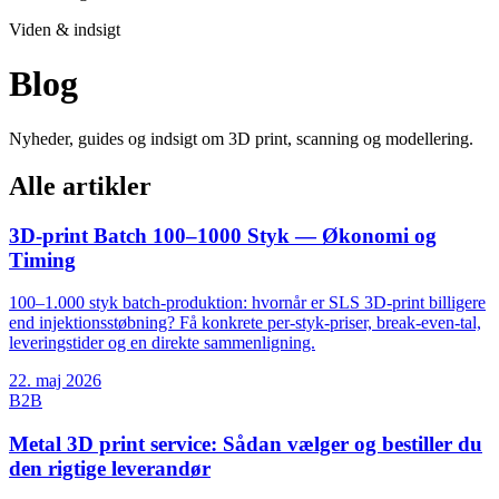
Viden & indsigt
Blog
Nyheder, guides og indsigt om 3D print, scanning og modellering.
Alle artikler
3D-print Batch 100–1000 Styk — Økonomi og
Timing
100–1.000 styk batch-produktion: hvornår er SLS 3D-print billigere
end injektionsstøbning? Få konkrete per-styk-priser, break-even-tal,
leveringstider og en direkte sammenligning.
22. maj 2026
B2B
Metal 3D print service: Sådan vælger og bestiller du
den rigtige leverandør