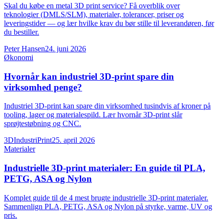
Skal du købe en metal 3D print service? Få overblik over
teknologier (DMLS/SLM), materialer, tolerancer, priser og
leveringstider — og lær hvilke krav du bør stille til leverandøren, før
du bestiller.
Peter Hansen
24. juni 2026
Økonomi
Hvornår kan industriel 3D-print spare din
virksomhed penge?
Industriel 3D-print kan spare din virksomhed tusindvis af kroner på
tooling, lager og materialespild. Lær hvornår 3D-print slår
sprøjtestøbning og CNC.
3DIndustriPrint
25. april 2026
Materialer
Industrielle 3D-print materialer: En guide til PLA,
PETG, ASA og Nylon
Komplet guide til de 4 mest brugte industrielle 3D-print materialer.
Sammenlign PLA, PETG, ASA og Nylon på styrke, varme, UV og
pris.