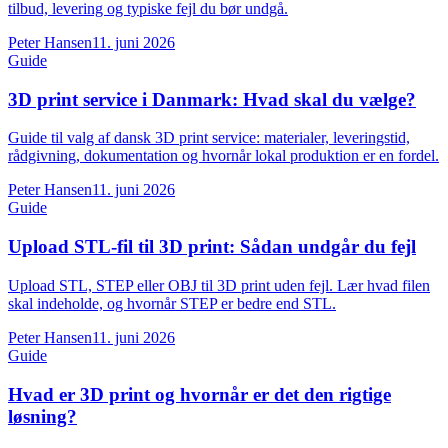
tilbud, levering og typiske fejl du bør undgå.
Peter Hansen
11. juni 2026
Guide
3D print service i Danmark: Hvad skal du vælge?
Guide til valg af dansk 3D print service: materialer, leveringstid,
rådgivning, dokumentation og hvornår lokal produktion er en fordel.
Peter Hansen
11. juni 2026
Guide
Upload STL-fil til 3D print: Sådan undgår du fejl
Upload STL, STEP eller OBJ til 3D print uden fejl. Lær hvad filen
skal indeholde, og hvornår STEP er bedre end STL.
Peter Hansen
11. juni 2026
Guide
Hvad er 3D print og hvornår er det den rigtige
løsning?