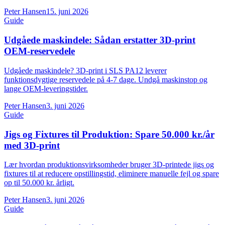
Peter Hansen
15. juni 2026
Guide
Udgåede maskindele: Sådan erstatter 3D-print
OEM-reservedele
Udgåede maskindele? 3D-print i SLS PA12 leverer
funktionsdygtige reservedele på 4-7 dage. Undgå maskinstop og
lange OEM-leveringstider.
Peter Hansen
3. juni 2026
Guide
Jigs og Fixtures til Produktion: Spare 50.000 kr./år
med 3D-print
Lær hvordan produktionsvirksomheder bruger 3D-printede jigs og
fixtures til at reducere opstillingstid, eliminere manuelle fejl og spare
op til 50.000 kr. årligt.
Peter Hansen
3. juni 2026
Guide