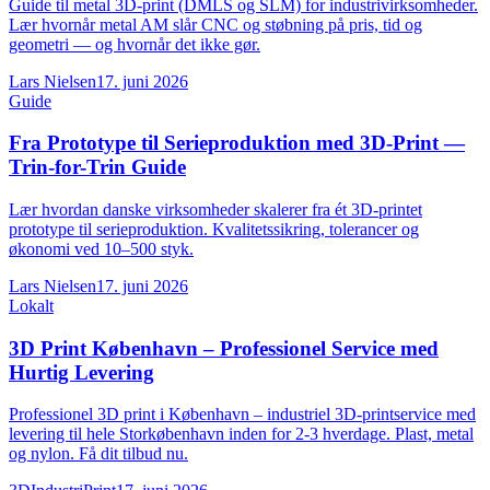
Guide til metal 3D-print (DMLS og SLM) for industrivirksomheder.
Lær hvornår metal AM slår CNC og støbning på pris, tid og
geometri — og hvornår det ikke gør.
Lars Nielsen
17. juni 2026
Guide
Fra Prototype til Serieproduktion med 3D-Print —
Trin-for-Trin Guide
Lær hvordan danske virksomheder skalerer fra ét 3D-printet
prototype til serieproduktion. Kvalitetssikring, tolerancer og
økonomi ved 10–500 styk.
Lars Nielsen
17. juni 2026
Lokalt
3D Print København – Professionel Service med
Hurtig Levering
Professionel 3D print i København – industriel 3D-printservice med
levering til hele Storkøbenhavn inden for 2-3 hverdage. Plast, metal
og nylon. Få dit tilbud nu.