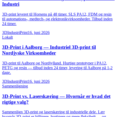
Industri
3D-print leveret til Horsens på 48 timer. SLS PA12, FDM og resin
til automations-, medtech- og elektronikvirksomheder. Tilbud inden
24 timer.
3DIndustriPrint
16. juni 2026
Lokalt
3D-Print i Aalborg — Industriel 3D-print til
Nordjyske Virksomheder
3D-print til Aalborg og Nordjylland. Hurtige prototyper i PA12,
PETG og resin — tilbud inden 24 timer, levering til Aalborg på 1-2
dage.
3DIndustriPrint
16. juni 2026
Sammenligning
3D-Print vs. Laserskæring — Hvornår er hvad det
rigtige valg?
Sammenlign 3D-print og laserskæring til industrielle dele. Lær
hvornår 3D-print er billigere, hurtigere og mere fleksibelt — og