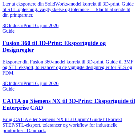
Lær at eksportere din SolidWorks-model korrekt til 3D-print. Guide
til STL-opløsning, vægtykkelse og tolerance — klar til at sende til
din printpartner.
3DIndustriPrint
16. juni 2026
Guide
Fusion 360 til 3D-Print: Eksportguide og
Designregler
Eksporter din Fusion 360-model korrekt til 3D-print. Guide til 3MF
og STL-eksport, tolerancer og de vigtigste designregler for SLS og
FDM.
3DIndustriPrint
16. juni 2026
Guide
CATIA og Siemens NX til 3D-Print: Eksportguide til
Enterprise CAD
Brug CATIA eller Siemens NX til 3D-print? Guide til korrekt
STEP/STL-eksport, tolerancer og workflow for industrielle
printordrer i Danmark.