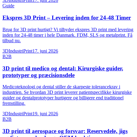
3DIndustriPrint
17. juni 2026
Guide
Ekspres 3D Print – Levering inden for 24-48 Timer
Brug for 3D print hurtigt? Vi tilbyder ekspres 3D print med levering
inden for 24-48 timer i hele Danmark. FDM, SLS og metalprint. Få
tilbud nu.
3DIndustriPrint
17. juni 2026
B2B
3D print til medico og dental: Kirurgiske guider,
prototyper og præcisionsdele
Medicoteknologi og dental stiller de skarpeste tolerancekrav i
industrien. Se hvordan 3D print leverer patientspecifikke kirurgiske
guider og dentalprototyper hurtigere og billigere end traditionel
fremstilling.
3DIndustriPrint
19. juni 2026
B2B
3D print til aerospace og forsvar: Reservedele, jigs