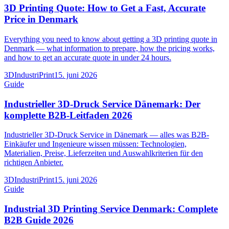
3D Printing Quote: How to Get a Fast, Accurate
Price in Denmark
Everything you need to know about getting a 3D printing quote in
Denmark — what information to prepare, how the pricing works,
and how to get an accurate quote in under 24 hours.
3DIndustriPrint
15. juni 2026
Guide
Industrieller 3D-Druck Service Dänemark: Der
komplette B2B-Leitfaden 2026
Industrieller 3D-Druck Service in Dänemark — alles was B2B-
Einkäufer und Ingenieure wissen müssen: Technologien,
Materialien, Preise, Lieferzeiten und Auswahlkriterien für den
richtigen Anbieter.
3DIndustriPrint
15. juni 2026
Guide
Industrial 3D Printing Service Denmark: Complete
B2B Guide 2026