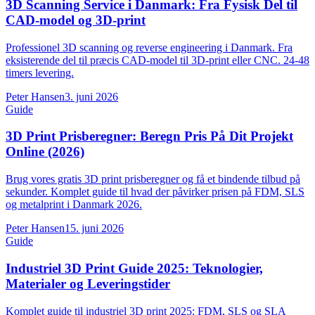
3D Scanning Service i Danmark: Fra Fysisk Del til
CAD-model og 3D-print
Professionel 3D scanning og reverse engineering i Danmark. Fra
eksisterende del til præcis CAD-model til 3D-print eller CNC. 24-48
timers levering.
Peter Hansen
3. juni 2026
Guide
3D Print Prisberegner: Beregn Pris På Dit Projekt
Online (2026)
Brug vores gratis 3D print prisberegner og få et bindende tilbud på
sekunder. Komplet guide til hvad der påvirker prisen på FDM, SLS
og metalprint i Danmark 2026.
Peter Hansen
15. juni 2026
Guide
Industriel 3D Print Guide 2025: Teknologier,
Materialer og Leveringstider
Komplet guide til industriel 3D print 2025: FDM, SLS og SLA