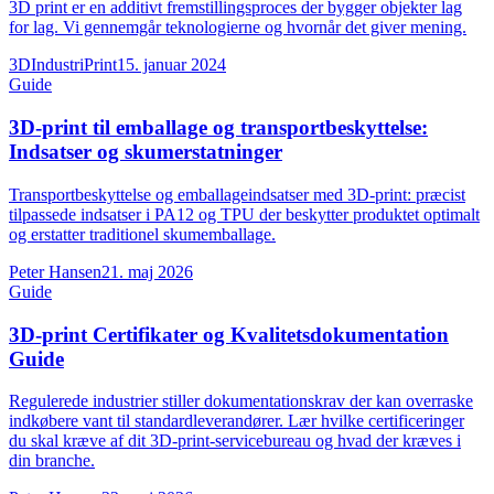
3D print er en additivt fremstillingsproces der bygger objekter lag
for lag. Vi gennemgår teknologierne og hvornår det giver mening.
3DIndustriPrint
15. januar 2024
Guide
3D-print til emballage og transportbeskyttelse:
Indsatser og skumerstatninger
Transportbeskyttelse og emballageindsatser med 3D-print: præcist
tilpassede indsatser i PA12 og TPU der beskytter produktet optimalt
og erstatter traditionel skumemballage.
Peter Hansen
21. maj 2026
Guide
3D-print Certifikater og Kvalitetsdokumentation
Guide
Regulerede industrier stiller dokumentationskrav der kan overraske
indkøbere vant til standardleverandører. Lær hvilke certificeringer
du skal kræve af dit 3D-print-servicebureau og hvad der kræves i
din branche.