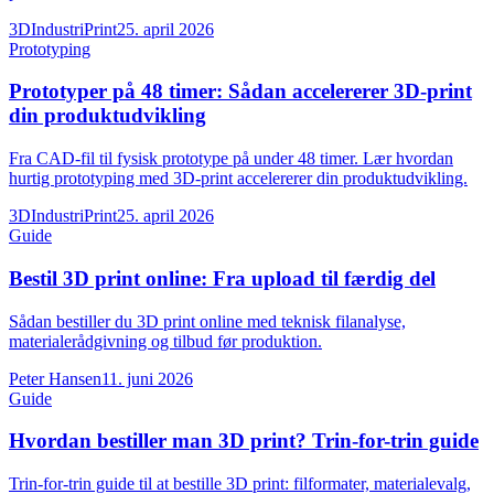
3DIndustriPrint
25. april 2026
Prototyping
Prototyper på 48 timer: Sådan accelererer 3D-print
din produktudvikling
Fra CAD-fil til fysisk prototype på under 48 timer. Lær hvordan
hurtig prototyping med 3D-print accelererer din produktudvikling.
3DIndustriPrint
25. april 2026
Guide
Bestil 3D print online: Fra upload til færdig del
Sådan bestiller du 3D print online med teknisk filanalyse,
materialerådgivning og tilbud før produktion.
Peter Hansen
11. juni 2026
Guide
Hvordan bestiller man 3D print? Trin-for-trin guide
Trin-for-trin guide til at bestille 3D print: filformater, materialevalg,