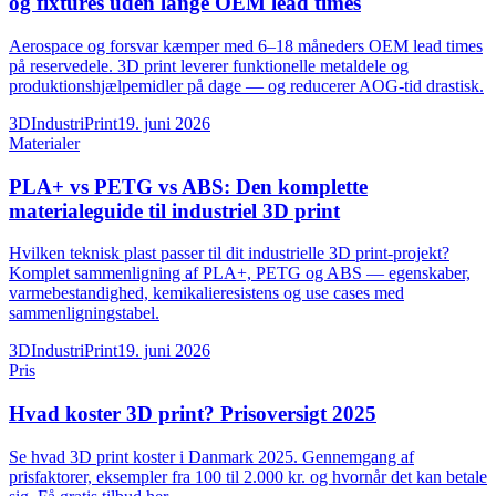
og fixtures uden lange OEM lead times
Aerospace og forsvar kæmper med 6–18 måneders OEM lead times
på reservedele. 3D print leverer funktionelle metaldele og
produktionshjælpemidler på dage — og reducerer AOG-tid drastisk.
3DIndustriPrint
19. juni 2026
Materialer
PLA+ vs PETG vs ABS: Den komplette
materialeguide til industriel 3D print
Hvilken teknisk plast passer til dit industrielle 3D print-projekt?
Komplet sammenligning af PLA+, PETG og ABS — egenskaber,
varmebestandighed, kemikalieresistens og use cases med
sammenligningstabel.
3DIndustriPrint
19. juni 2026
Pris
Hvad koster 3D print? Prisoversigt 2025
Se hvad 3D print koster i Danmark 2025. Gennemgang af
prisfaktorer, eksempler fra 100 til 2.000 kr. og hvornår det kan betale