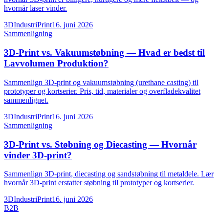
hvornår laser vinder.
3DIndustriPrint
16. juni 2026
Sammenligning
3D-Print vs. Vakuumstøbning — Hvad er bedst til
Lavvolumen Produktion?
Sammenlign 3D-print og vakuumstøbning (urethane casting) til
prototyper og kortserier. Pris, tid, materialer og overfladekvalitet
sammenlignet.
3DIndustriPrint
16. juni 2026
Sammenligning
3D-Print vs. Støbning og Diecasting — Hvornår
vinder 3D-print?
Sammenlign 3D-print, diecasting og sandstøbning til metaldele. Lær
hvornår 3D-print erstatter støbning til prototyper og kortserier.
3DIndustriPrint
16. juni 2026
B2B