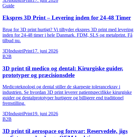
3DIndustriPrint
17. juni 2026
Guide
Ekspres 3D Print – Levering inden for 24-48 Timer
Brug for 3D print hurtigt? Vi tilbyder ekspres 3D print med levering
inden for 24-48 timer i hele Danmark. FDM, SLS og metalprint. Få
tilbud nu.
3DIndustriPrint
17. juni 2026
B2B
3D print til medico og dental: Kirurgiske guider,
prototyper og præcisionsdele
Medicoteknologi og dental stiller de skarpeste tolerancekrav i
industrien. Se hvordan 3D print leverer patientspecifikke kirurgiske
guider og dentalprototyper hurtigere og billigere end traditionel
fremstilling.
3DIndustriPrint
19. juni 2026
B2B
3D print til aerospace og forsvar: Reservedele, jigs