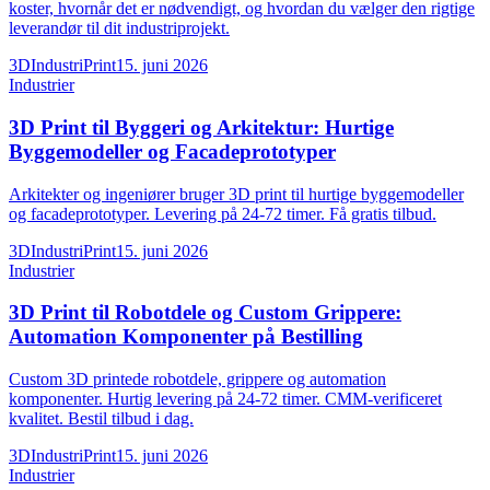
koster, hvornår det er nødvendigt, og hvordan du vælger den rigtige
leverandør til dit industriprojekt.
3DIndustriPrint
15. juni 2026
Industrier
3D Print til Byggeri og Arkitektur: Hurtige
Byggemodeller og Facadeprototyper
Arkitekter og ingeniører bruger 3D print til hurtige byggemodeller
og facadeprototyper. Levering på 24-72 timer. Få gratis tilbud.
3DIndustriPrint
15. juni 2026
Industrier
3D Print til Robotdele og Custom Grippere:
Automation Komponenter på Bestilling
Custom 3D printede robotdele, grippere og automation
komponenter. Hurtig levering på 24-72 timer. CMM-verificeret
kvalitet. Bestil tilbud i dag.
3DIndustriPrint
15. juni 2026
Industrier