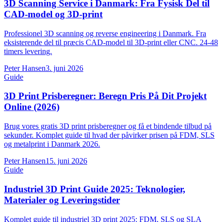
3D Scanning Service i Danmark: Fra Fysisk Del til
CAD-model og 3D-print
Professionel 3D scanning og reverse engineering i Danmark. Fra
eksisterende del til præcis CAD-model til 3D-print eller CNC. 24-48
timers levering.
Peter Hansen
3. juni 2026
Guide
3D Print Prisberegner: Beregn Pris På Dit Projekt
Online (2026)
Brug vores gratis 3D print prisberegner og få et bindende tilbud på
sekunder. Komplet guide til hvad der påvirker prisen på FDM, SLS
og metalprint i Danmark 2026.
Peter Hansen
15. juni 2026
Guide
Industriel 3D Print Guide 2025: Teknologier,
Materialer og Leveringstider
Komplet guide til industriel 3D print 2025: FDM, SLS og SLA