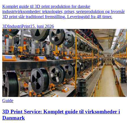
Komplet guide til 3D print produktion for danske
industrivirksomheder: teknologier, priser, serieproduktion og hvornår
3D print slår traditionel fremstilling. Leveringstid fra 48 timer.
3DIndustriPrint
15. juni 2026
Guide
3D Print Service: Komplet guide til virksomheder i
Danmark