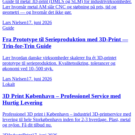
Guide til metal 3D-print (DMLS og SLM) for industrivirksomheder.
Lær hvornår metal AM slår CNC og støbning på pris, tid og
geometri — og hvornår det ikke gør.
Lars Nielsen
17. juni 2026
Guide
Fra Prototype til Serieproduktion med 3D-Print —
Trin-for-Trin Guide
Lær hvordan danske virksomheder skalerer fra ét 3D-printet
prototype til serieproduktion. Kvalitetssikring, tolerancer og
økonomi ved 10–500 styk.
Lars Nielsen
17. juni 2026
Lokalt
3D Print København – Professionel Service med
Hurtig Levering
Professionel 3D print i København – industriel 3D-printservice med
levering til hele Storkøbenhavn inden for 2-3 hverdage. Plast, metal
og nylon. Få dit tilbud nu.