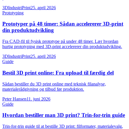
3DIndustriPrint
25. april 2026
Prototyping
Prototyper på 48 timer: Sådan accelererer 3D-print
din produktudvikling
Fra CAD-fil til fysisk prototype på under 48 timer. Lær hvordan
hurtig prototyping med 3D-print accelererer din produktudvikling.
3DIndustriPrint
25. april 2026
Guide
Bestil 3D print online: Fra upload til færdig del
Sådan bestiller du 3D print online med teknisk filanalyse,
materialerådgivning og tilbud før produktion.
Peter Hansen
11. juni 2026
Guide
Hvordan bestiller man 3D print? Trin-for-trin guide
Trin-for-trin guide til at bestille 3D print: filformater, materialevalg,