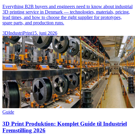
Everything B2B buyers and engineers need to know about industrial
3D printing service in Denmark — technologies, materials, pricing,
lead times, and how to choose the right supplier for prototypes,
spare parts, and production runs.
3DIndustriPrint
15. juni 2026
Guide
3D Print Produktion: Komplet Guide til Industriel
Fremstilling 2026