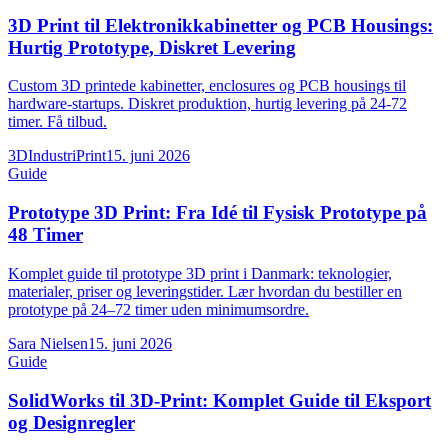
3D Print til Elektronikkabinetter og PCB Housings:
Hurtig Prototype, Diskret Levering
Custom 3D printede kabinetter, enclosures og PCB housings til
hardware-startups. Diskret produktion, hurtig levering på 24-72
timer. Få tilbud.
3DIndustriPrint
15. juni 2026
Guide
Prototype 3D Print: Fra Idé til Fysisk Prototype på
48 Timer
Komplet guide til prototype 3D print i Danmark: teknologier,
materialer, priser og leveringstider. Lær hvordan du bestiller en
prototype på 24–72 timer uden minimumsordre.
Sara Nielsen
15. juni 2026
Guide
SolidWorks til 3D-Print: Komplet Guide til Eksport
og Designregler