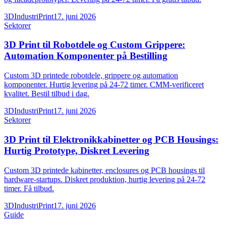
3DIndustriPrint
17. juni 2026
Sektorer
3D Print til Robotdele og Custom Grippere:
Automation Komponenter på Bestilling
Custom 3D printede robotdele, grippere og automation
komponenter. Hurtig levering på 24-72 timer. CMM-verificeret
kvalitet. Bestil tilbud i dag.
3DIndustriPrint
17. juni 2026
Sektorer
3D Print til Elektronikkabinetter og PCB Housings:
Hurtig Prototype, Diskret Levering
Custom 3D printede kabinetter, enclosures og PCB housings til
hardware-startups. Diskret produktion, hurtig levering på 24-72
timer. Få tilbud.
3DIndustriPrint
17. juni 2026
Guide