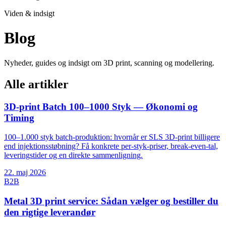
Viden & indsigt
Blog
Nyheder, guides og indsigt om 3D print, scanning og modellering.
Alle artikler
3D-print Batch 100–1000 Styk — Økonomi og
Timing
100–1.000 styk batch-produktion: hvornår er SLS 3D-print billigere
end injektionsstøbning? Få konkrete per-styk-priser, break-even-tal,
leveringstider og en direkte sammenligning.
22. maj 2026
B2B
Metal 3D print service: Sådan vælger og bestiller du
den rigtige leverandør