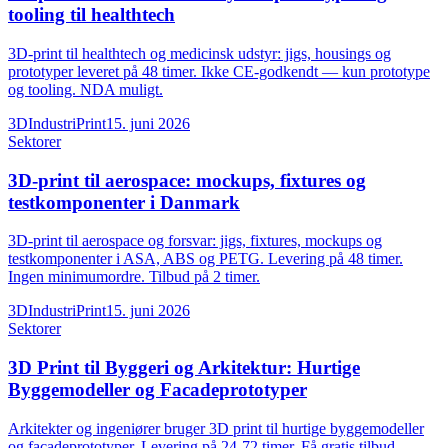
tooling til healthtech
3D-print til healthtech og medicinsk udstyr: jigs, housings og
prototyper leveret på 48 timer. Ikke CE-godkendt — kun prototype
og tooling. NDA muligt.
3DIndustriPrint
15. juni 2026
Sektorer
3D-print til aerospace: mockups, fixtures og
testkomponenter i Danmark
3D-print til aerospace og forsvar: jigs, fixtures, mockups og
testkomponenter i ASA, ABS og PETG. Levering på 48 timer.
Ingen minimumordre. Tilbud på 2 timer.
3DIndustriPrint
15. juni 2026
Sektorer
3D Print til Byggeri og Arkitektur: Hurtige
Byggemodeller og Facadeprototyper
Arkitekter og ingeniører bruger 3D print til hurtige byggemodeller
og facadeprototyper. Levering på 24-72 timer. Få gratis tilbud.