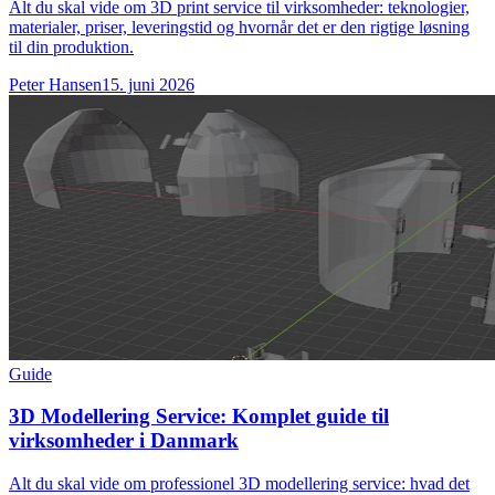
Alt du skal vide om 3D print service til virksomheder: teknologier,
materialer, priser, leveringstid og hvornår det er den rigtige løsning
til din produktion.
Peter Hansen
15. juni 2026
Guide
3D Modellering Service: Komplet guide til
virksomheder i Danmark
Alt du skal vide om professionel 3D modellering service: hvad det