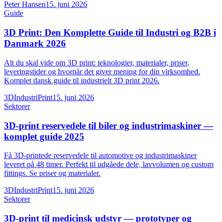
Peter Hansen
15. juni 2026
Guide
3D Print: Den Komplette Guide til Industri og B2B i
Danmark 2026
Alt du skal vide om 3D print: teknologier, materialer, priser,
leveringstider og hvornår det giver mening for din virksomhed.
Komplet dansk guide til industrielt 3D print 2026.
3DIndustriPrint
15. juni 2026
Sektorer
3D-print reservedele til biler og industrimaskiner —
komplet guide 2025
Få 3D-printede reservedele til automotive og industrimaskiner
leveret på 48 timer. Perfekt til udgåede dele, lavvolumen og custom
fittings. Se priser og materialer.
3DIndustriPrint
15. juni 2026
Sektorer
3D-print til medicinsk udstyr — prototyper og