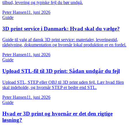
tilbud, levering og typiske fejl du bør undgå.
Peter Hansen
11. juni 2026
Guide
3D print service i Danmark: Hvad skal du vælge?
Guide til valg af dansk 3D print service: materialer, leveringstid,
rådgivning, dokumentation og hvornår lokal produktion er en fordel.
Peter Hansen
11. juni 2026
Guide
Upload STL-fil til 3D print: Sådan undgår du fejl
Upload STL, STEP eller OBJ til 3D print uden fejl. Lær hvad filen
skal indeholde, og hvornår STEP er bedre end STL.
Peter Hansen
11. juni 2026
Guide
Hvad er 3D print og hvornår er det den rigtige
løsning?