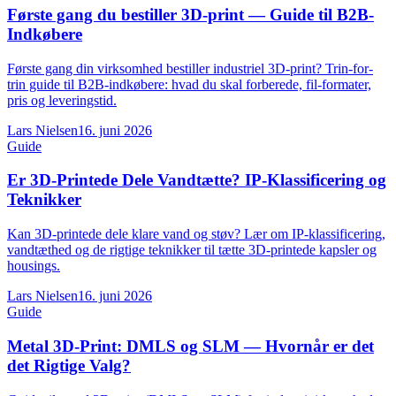
Første gang du bestiller 3D-print — Guide til B2B-
Indkøbere
Første gang din virksomhed bestiller industriel 3D-print? Trin-for-
trin guide til B2B-indkøbere: hvad du skal forberede, fil-formater,
pris og leveringstid.
Lars Nielsen
16. juni 2026
Guide
Er 3D-Printede Dele Vandtætte? IP-Klassificering og
Teknikker
Kan 3D-printede dele klare vand og støv? Lær om IP-klassificering,
vandtæthed og de rigtige teknikker til tætte 3D-printede kapsler og
housings.
Lars Nielsen
16. juni 2026
Guide
Metal 3D-Print: DMLS og SLM — Hvornår er det
det Rigtige Valg?