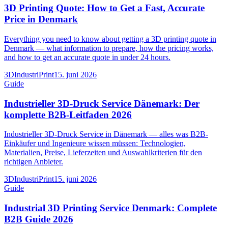
3D Printing Quote: How to Get a Fast, Accurate
Price in Denmark
Everything you need to know about getting a 3D printing quote in
Denmark — what information to prepare, how the pricing works,
and how to get an accurate quote in under 24 hours.
3DIndustriPrint
15. juni 2026
Guide
Industrieller 3D-Druck Service Dänemark: Der
komplette B2B-Leitfaden 2026
Industrieller 3D-Druck Service in Dänemark — alles was B2B-
Einkäufer und Ingenieure wissen müssen: Technologien,
Materialien, Preise, Lieferzeiten und Auswahlkriterien für den
richtigen Anbieter.
3DIndustriPrint
15. juni 2026
Guide
Industrial 3D Printing Service Denmark: Complete
B2B Guide 2026