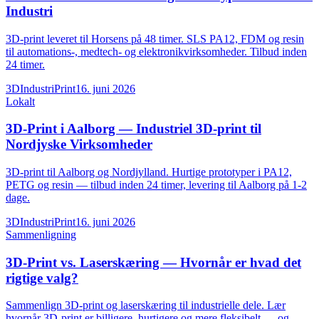
Industri
3D-print leveret til Horsens på 48 timer. SLS PA12, FDM og resin
til automations-, medtech- og elektronikvirksomheder. Tilbud inden
24 timer.
3DIndustriPrint
16. juni 2026
Lokalt
3D-Print i Aalborg — Industriel 3D-print til
Nordjyske Virksomheder
3D-print til Aalborg og Nordjylland. Hurtige prototyper i PA12,
PETG og resin — tilbud inden 24 timer, levering til Aalborg på 1-2
dage.
3DIndustriPrint
16. juni 2026
Sammenligning
3D-Print vs. Laserskæring — Hvornår er hvad det
rigtige valg?
Sammenlign 3D-print og laserskæring til industrielle dele. Lær
hvornår 3D-print er billigere, hurtigere og mere fleksibelt — og