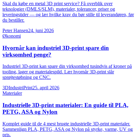
Skal du købe en metal 3D print service? Få overblik over
teknologier (DMLS/SLM), materialer, tolerancer, priser og
leveringstider — og lær hvilke krav du bør stille til leverandøren, før
du bestiller.
Peter Hansen
24. juni 2026
Økonomi
Hvornår kan industriel 3D-print spare din
virksomhed penge?
Industriel 3D-print kan spare din virksomhed tusindvis af kroner på
tooling, lager og materialespild. Lær hvornår 3D-print slår
sprøjtestøbning og CNC.
3DIndustriPrint
25. april 2026
Materialer
Industrielle 3D-print materialer: En guide til PLA,
PETG, ASA og Nylon
Komplet guide til de 4 mest brugte industrielle 3D-print materialer.
Sammenlign PLA, PETG, ASA og Nylon på styrke, varme, UV og
pris.