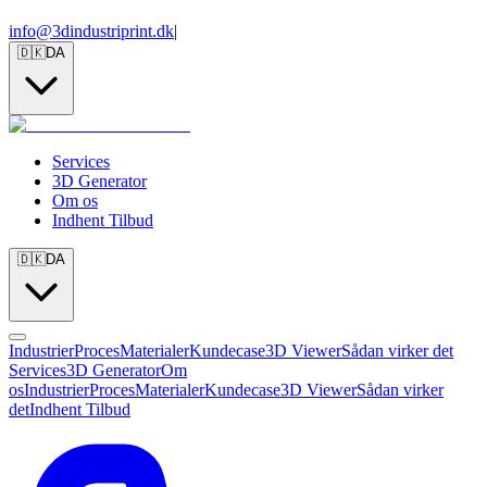
info@3dindustriprint.dk
|
🇩🇰
DA
Services
3D Generator
Om os
Indhent Tilbud
🇩🇰
DA
Industrier
Proces
Materialer
Kundecase
3D Viewer
Sådan virker det
Services
3D Generator
Om
os
Industrier
Proces
Materialer
Kundecase
3D Viewer
Sådan virker
det
Indhent Tilbud