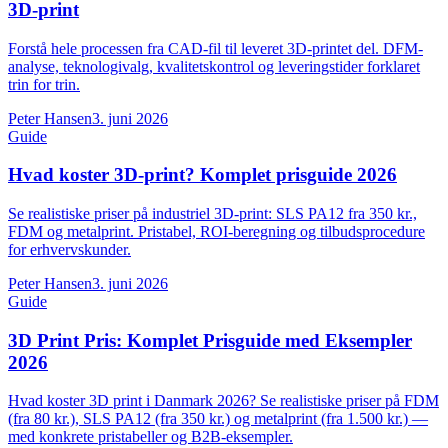
3D-print
Forstå hele processen fra CAD-fil til leveret 3D-printet del. DFM-
analyse, teknologivalg, kvalitetskontrol og leveringstider forklaret
trin for trin.
Peter Hansen
3. juni 2026
Guide
Hvad koster 3D-print? Komplet prisguide 2026
Se realistiske priser på industriel 3D-print: SLS PA12 fra 350 kr.,
FDM og metalprint. Pristabel, ROI-beregning og tilbudsprocedure
for erhvervskunder.
Peter Hansen
3. juni 2026
Guide
3D Print Pris: Komplet Prisguide med Eksempler
2026
Hvad koster 3D print i Danmark 2026? Se realistiske priser på FDM
(fra 80 kr.), SLS PA12 (fra 350 kr.) og metalprint (fra 1.500 kr.) —
med konkrete pristabeller og B2B-eksempler.