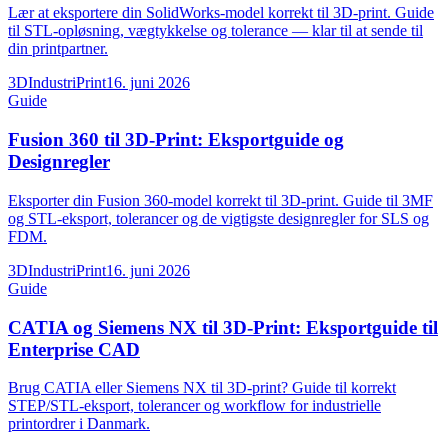
Lær at eksportere din SolidWorks-model korrekt til 3D-print. Guide
til STL-opløsning, vægtykkelse og tolerance — klar til at sende til
din printpartner.
3DIndustriPrint
16. juni 2026
Guide
Fusion 360 til 3D-Print: Eksportguide og
Designregler
Eksporter din Fusion 360-model korrekt til 3D-print. Guide til 3MF
og STL-eksport, tolerancer og de vigtigste designregler for SLS og
FDM.
3DIndustriPrint
16. juni 2026
Guide
CATIA og Siemens NX til 3D-Print: Eksportguide til
Enterprise CAD
Brug CATIA eller Siemens NX til 3D-print? Guide til korrekt
STEP/STL-eksport, tolerancer og workflow for industrielle
printordrer i Danmark.