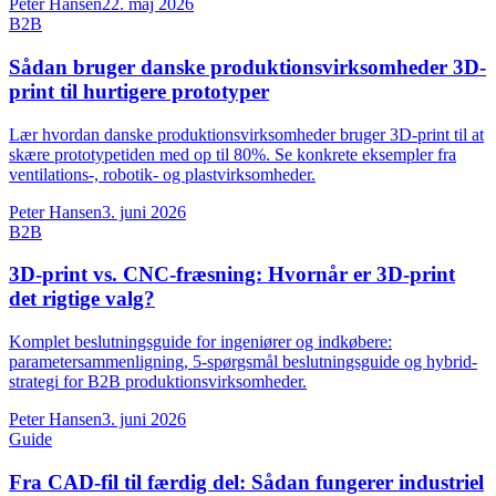
Peter Hansen
22. maj 2026
B2B
Sådan bruger danske produktionsvirksomheder 3D-
print til hurtigere prototyper
Lær hvordan danske produktionsvirksomheder bruger 3D-print til at
skære prototypetiden med op til 80%. Se konkrete eksempler fra
ventilations-, robotik- og plastvirksomheder.
Peter Hansen
3. juni 2026
B2B
3D-print vs. CNC-fræsning: Hvornår er 3D-print
det rigtige valg?
Komplet beslutningsguide for ingeniører og indkøbere:
parametersammenligning, 5-spørgsmål beslutningsguide og hybrid-
strategi for B2B produktionsvirksomheder.
Peter Hansen
3. juni 2026
Guide
Fra CAD-fil til færdig del: Sådan fungerer industriel