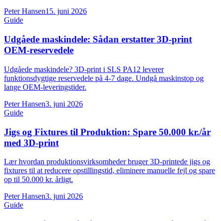
Peter Hansen
15. juni 2026
Guide
Udgåede maskindele: Sådan erstatter 3D-print
OEM-reservedele
Udgåede maskindele? 3D-print i SLS PA12 leverer
funktionsdygtige reservedele på 4-7 dage. Undgå maskinstop og
lange OEM-leveringstider.
Peter Hansen
3. juni 2026
Guide
Jigs og Fixtures til Produktion: Spare 50.000 kr./år
med 3D-print
Lær hvordan produktionsvirksomheder bruger 3D-printede jigs og
fixtures til at reducere opstillingstid, eliminere manuelle fejl og spare
op til 50.000 kr. årligt.
Peter Hansen
3. juni 2026
Guide